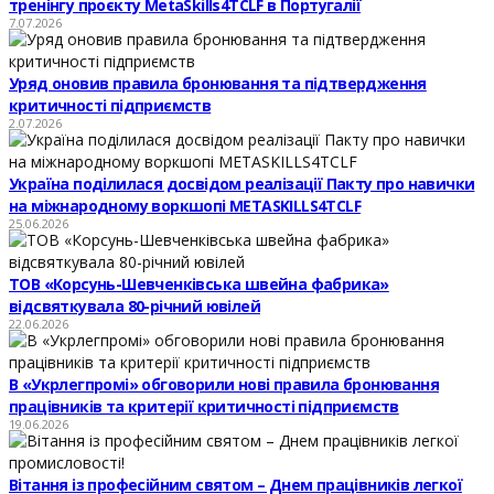
тренінгу проєкту MetaSkills4TCLF в Португалії
7.07.2026
Уряд оновив правила бронювання та підтвердження
критичності підприємств
2.07.2026
Україна поділилася досвідом реалізації Пакту про навички
на міжнародному воркшопі METASKILLS4TCLF
25.06.2026
ТОВ «Корсунь-Шевченківська швейна фабрика»
відсвяткувала 80-річний ювілей
22.06.2026
В «Укрлегпромі» обговорили нові правила бронювання
працівників та критерії критичності підприємств
19.06.2026
Вітання із професійним святом – Днем працівників легкої