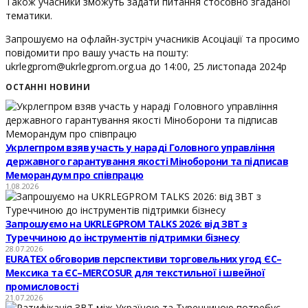
Також учасники зможуть задати питання стосовно згаданої
тематики.
Запрошуємо на офлайн-зустріч учасників Асоціації та просимо
повідомити про вашу участь на пошту:
ukrlegprom@ukrlegprom.org.ua
до 14:00, 25 листопада 2024р
ОСТАННІ НОВИНИ
Укрлегпром взяв участь у нараді Головного управління
державного гарантування якості Міноборони та підписав
Меморандум про співпрацю
1.08.2026
Запрошуємо на UKRLEGPROM TALKS 2026: від ЗВТ з
Туреччиною до інструментів підтримки бізнесу
28.07.2026
EURATEX обговорив перспективи торговельних угод ЄС–
Мексика та ЄС–MERCOSUR для текстильної і швейної
промисловості
21.07.2026