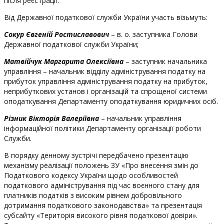
після реєстрації.
Від Державної податкової служби України участь візьмуть:
Сокур Євгеній Ростиславович
– в. о. заступника Голови
Державної податкової служби України;
Матвійчук Маргарита Олексіївна
– заступник начальника
управління – начальник відділу адміністрування податку на
прибуток управління адміністрування податку на прибуток,
неприбуткових установ і організацій та спрощеної системи
оподаткування Департаменту оподаткування юридичних осіб.
Різник Вікторія Валеріївна
– начальник управління
інформаційної політики Департаменту організації роботи
Служби.
В порядку денному зустрічі передбачено презентацію
механізму реалізації положень ЗУ «Про внесення змін до
Податкового кодексу України щодо особливостей
податкового адміністрування під час воєнного стану для
платників податків з високим рівнем добровільного
дотримання податкового законодавства» та презентація
субсайту «Територія високого рівня податкової довіри».