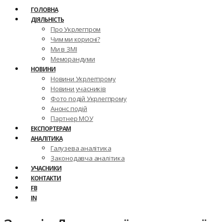
ГОЛОВНА
ДІЯЛЬНІСТЬ
Про Укрлегпром
Чим ми корисні?
Ми в ЗМІ
Меморандуми
НОВИНИ
Новини Укрлегпрому
Новини учасників
Фото подій Укрлегпрому
Анонс подій
Партнер МОУ
ЕКСПОРТЕРАМ
АНАЛІТИКА
Галузева аналітика
Законодавча аналітика
УЧАСНИКИ
КОНТАКТИ
FB
IN