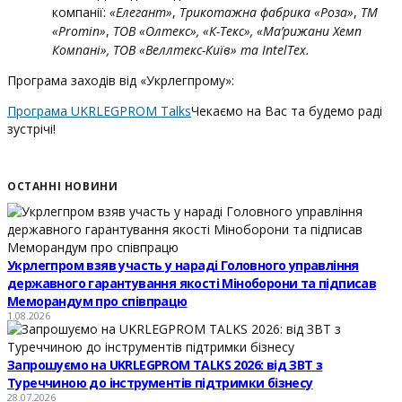
компанії:
«Елегант»
,
Трикотажна фабрика «Роза»
,
ТМ
«Promin»
,
ТОВ «Олтекс», «К-Текс», «Ма’рижани Хемп
Компані», ТОВ «Веллтекс-Київ» та IntelTex.
Програма заходів від «Укрлегпрому»:
Програма UKRLEGPROM Talks
Чекаємо на Вас та будемо раді
зустрічі!
ОСТАННІ НОВИНИ
Укрлегпром взяв участь у нараді Головного управління
державного гарантування якості Міноборони та підписав
Меморандум про співпрацю
1.08.2026
Запрошуємо на UKRLEGPROM TALKS 2026: від ЗВТ з
Туреччиною до інструментів підтримки бізнесу
28.07.2026