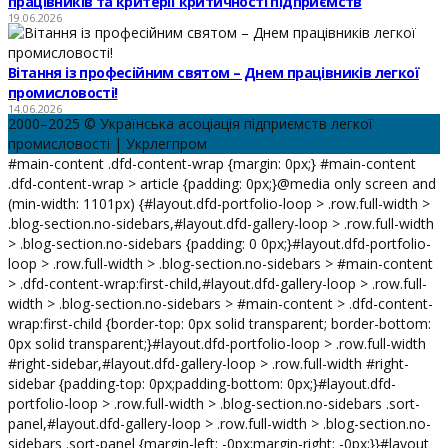
працівників та критерії критичності підприємств
19.06.2026
Вітання із професійним святом – Днем працівників легкої
промисловості!
14.06.2026
2000–2025 © Українська асоціація підприємств легкої
промисловості | Укрлегпром
#main-content .dfd-content-wrap {margin: 0px;} #main-content
.dfd-content-wrap > article {padding: 0px;}@media only screen and
(min-width: 1101px) {#layout.dfd-portfolio-loop > .row.full-width >
.blog-section.no-sidebars,#layout.dfd-gallery-loop > .row.full-width
> .blog-section.no-sidebars {padding: 0 0px;}#layout.dfd-portfolio-
loop > .row.full-width > .blog-section.no-sidebars > #main-content
> .dfd-content-wrap:first-child,#layout.dfd-gallery-loop > .row.full-
width > .blog-section.no-sidebars > #main-content > .dfd-content-
wrap:first-child {border-top: 0px solid transparent; border-bottom:
0px solid transparent;}#layout.dfd-portfolio-loop > .row.full-width
#right-sidebar,#layout.dfd-gallery-loop > .row.full-width #right-
sidebar {padding-top: 0px;padding-bottom: 0px;}#layout.dfd-
portfolio-loop > .row.full-width > .blog-section.no-sidebars .sort-
panel,#layout.dfd-gallery-loop > .row.full-width > .blog-section.no-
sidebars .sort-panel {margin-left: -0px;margin-right: -0px;}}#layout