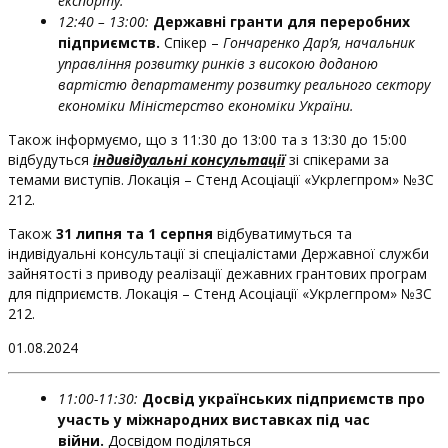
експорту.
12:40 – 13:00:
Державні гранти для переробних
підприємств.
Спікер –
Гончаренко Дар’я, начальник
управління розвитку ринків з високою доданою
вартістю департаменту розвитку реального сектору
економіки Міністерство економіки України.
Також інформуємо, що з 11:30 до 13:00 та з 13:30 до 15:00
відбудуться
індивідуальні консультації
зі спікерами за
темами виступів. Локація – Стенд Асоціації «Укрлегпром» №3C
212.
Також
31 липня та 1 серпня
відбуватимуться та
індивідуальні консультації зі спеціалістами Державної служби
зайнятості з приводу реалізації дежавних грантових програм
для підприємств. Локація – Стенд Асоціації «Укрлегпром» №3C
212.
01.08.2024
11:00-11:30:
Досвід українських підприємств про
участь у міжнародних виставках під час
війни.
Досвідом поділяться