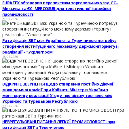
EURATEX обговорив перспективи торговельних угод ЄС–
Мексика та ЄС–MERCOSUR для текстильної і швейної
промисловості
21.07.2026
Ратифікація ЗВТ між Україною та Туреччиною потребує
створення інституційного механізму держмоніторингу її
реалізації – “Укрлегпром”
18.07.2026
ВІДКРИТЕ ЗВЕРНЕННЯ щодо створення постійно діючої
міжвідомчої комісії при Кабінеті Міністрів України з
моніторингу реалізації Угоди про вільну торгівлю між
Україною та Турецькою Республікою
17.07.2026
НЕВРЕГУЛЬОВАНІ ПИТАННЯ ЛЕГКОЇ ПРОМИСЛОВОСТІ при
ратифікації ЗВТ з Туреччиною