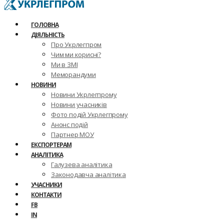
ГОЛОВНА
ДІЯЛЬНІСТЬ
Про Укрлегпром
Чим ми корисні?
Ми в ЗМІ
Меморандуми
НОВИНИ
Новини Укрлегпрому
Новини учасників
Фото подій Укрлегпрому
Анонс подій
Партнер МОУ
ЕКСПОРТЕРАМ
АНАЛІТИКА
Галузева аналітика
Законодавча аналітика
УЧАСНИКИ
КОНТАКТИ
FB
IN