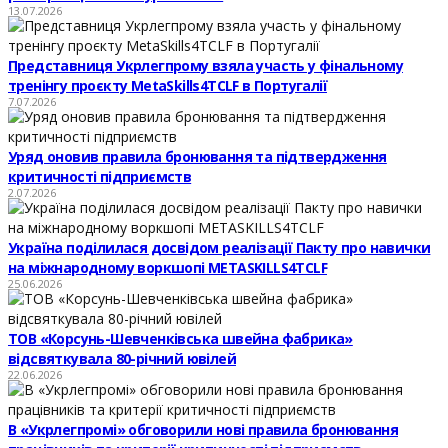
13.07.2026
Представниця Укрлегпрому взяла участь у фінальному
тренінгу проєкту MetaSkills4TCLF в Португалії
7.07.2026
Уряд оновив правила бронювання та підтвердження
критичності підприємств
2.07.2026
Україна поділилася досвідом реалізації Пакту про навички
на міжнародному воркшопі METASKILLS4TCLF
25.06.2026
ТОВ «Корсунь-Шевченківська швейна фабрика»
відсвяткувала 80-річний ювілей
22.06.2026
В «Укрлегпромі» обговорили нові правила бронювання