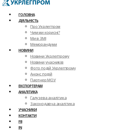
ГОЛОВНА
ДІЯЛЬНІСТЬ
Про Укрлегпром
Чим ми корисні?
Ми в ЗМІ
Меморандуми
НОВИНИ
Новини Укрлегпрому
Новини учасників
Фото подій Укрлегпрому
Анонс подій
Партнер МОУ
ЕКСПОРТЕРАМ
АНАЛІТИКА
Галузева аналітика
Законодавча аналітика
УЧАСНИКИ
КОНТАКТИ
FB
IN