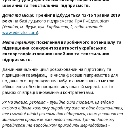
швейних та текстильних підприємств.
Дата та місце:
Тренінг відбудеться 13-16 травня 2019
року
на базі луцького підприємства ПрАТ «Едельвіка»
(Україна, м. Луцьк, вул. Карбишева, 2, сайт компанії:
www.edelvika.com
).
Мета тренінгу:
Посилення виробничого потенціалу та
підвищення конкурентоздатності українських
експортоорієнтованих швейних та текстильних
підприємств.
Даний навчальний цикл розрахований на підготовку та
підвищення кваліфікації із числа фахівців підприємства для
подальшого впровадження набутих ними знань з метою
збільшення обсягів продажів як у власній мережі, так і в
рамках співпраці з іноземними контрагентами.
Як ми знаємо, реклама – рушійна сила торгівлі, ця відома
аксіома відома кожному виробнику вже не одне десятиліття,
але сьогодні однієї реклами для підтримки, стимулювання та
збільшення продажів вже недостатньо. Тут на допомогу
рітейлерам та виробникам приходить мерчадайзинг –