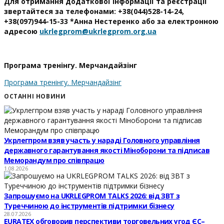
Для отримання додаткової інформації та реєстрації
звертайтеся за телефонами: +38(044)528-14-24,
+38(097)944-15-33 *Анна Нестеренко або за електронною
адресою
ukrlegprom@ukrlegprom.
org
.
ua
Програма тренінгу. Мерчандайзінг
Програма тренінгу. Мерчандайзінг
ОСТАННІ НОВИНИ
Укрлегпром взяв участь у нараді Головного управління
державного гарантування якості Міноборони та підписав
Меморандум про співпрацю
1.08.2026
Запрошуємо на UKRLEGPROM TALKS 2026: від ЗВТ з
Туреччиною до інструментів підтримки бізнесу
28.07.2026
EURATEX обговорив перспективи торговельних угод ЄС–