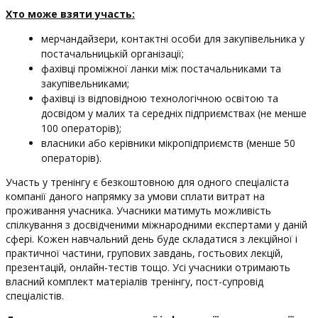
Хто може взяти участь:
мерчандайзери, контактні особи для закупівельника у
постачальницькій організації;
фахівці проміжної ланки між постачальниками та
закупівельниками;
фахівці із відповідною технологічною освітою та
досвідом у малих та середніх підприємствах (не менше
100 операторів);
власники або керівники мікропідприємств (менше 50
операторів).
Участь у тренінгу є безкоштовною для одного спеціаліста
компанії даного напрямку за умови сплати витрат на
проживання учасника. Учасники матимуть можливість
спілкування з досвідченими міжнародними експертами у даній
сфері. Кожен навчальний день буде складатися з лекційної і
практичної частини, групових завдань, гостьових лекцій,
презентацій, онлайн-тестів тощо. Усі учасники отримають
власний комплект матеріалів тренінгу, пост-супровід
спеціалістів.