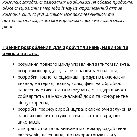
комплекс заходів, спрямованих на збільшення обсягів продажів,
адже спеціалісти з мерчадайзінгу це стратегічний актив
компанії, який слугує містком між закупівельником та
постачальником, як на міжнародному так і на локальному
рівні.
Тренінг розроблений для здобуття знань, навичок та
вмінь з питань:
розуміння повного циклу управління запитом клієнта,
розробкою продукту та виконання замовлення;
розробки повної специфікації продуктів включаючи:
дизайн, матеріал, пошив, колір, фінішна обробка,
нанесення етикеток та маркувань, стандарти якості,
собівартість та маржинальний дохід та конкурентне
ціноутворення;
розробки графіку виробництва, включаючи залучення
власних вільних потужностей, а також підрядних
виконавців;
співпраці с постачальниками матеріалу, оздоблення,
аксесуарів, пакування, що використовуються у