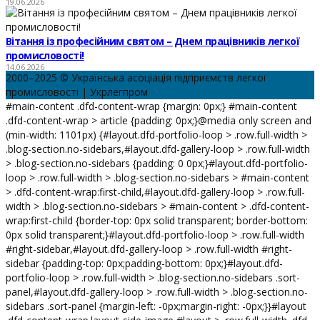
19.06.2026
Вітання із професійним святом – Днем працівників легкої
промисловості!
14.06.2026
2000–2025 © Українська асоціація підприємств легкої
промисловості | Укрлегпром
#main-content .dfd-content-wrap {margin: 0px;} #main-content
.dfd-content-wrap > article {padding: 0px;}@media only screen and
(min-width: 1101px) {#layout.dfd-portfolio-loop > .row.full-width >
.blog-section.no-sidebars,#layout.dfd-gallery-loop > .row.full-width
> .blog-section.no-sidebars {padding: 0 0px;}#layout.dfd-portfolio-
loop > .row.full-width > .blog-section.no-sidebars > #main-content
> .dfd-content-wrap:first-child,#layout.dfd-gallery-loop > .row.full-
width > .blog-section.no-sidebars > #main-content > .dfd-content-
wrap:first-child {border-top: 0px solid transparent; border-bottom:
0px solid transparent;}#layout.dfd-portfolio-loop > .row.full-width
#right-sidebar,#layout.dfd-gallery-loop > .row.full-width #right-
sidebar {padding-top: 0px;padding-bottom: 0px;}#layout.dfd-
portfolio-loop > .row.full-width > .blog-section.no-sidebars .sort-
panel,#layout.dfd-gallery-loop > .row.full-width > .blog-section.no-
sidebars .sort-panel {margin-left: -0px;margin-right: -0px;}}#layout