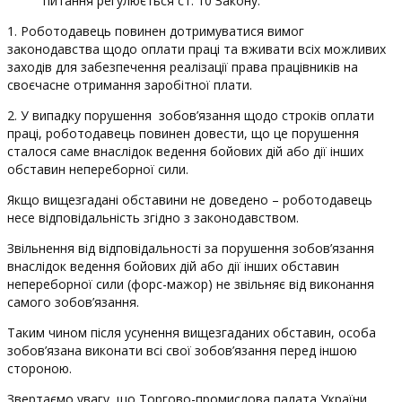
питання регулюється ст. 10 Закону.
1. Роботодавець повинен дотримуватися вимог
законодавства щодо оплати праці та вживати всіх можливих
заходів для забезпечення реалізації права працівників на
своєчасне отримання заробітної плати.
2. У випадку порушення зобов’язання щодо строків оплати
праці, роботодавець повинен довести, що це порушення
сталося саме внаслідок ведення бойових дій або дії інших
обставин непереборної сили.
Якщо вищезгадані обставини не доведено – роботодавець
несе відповідальність згідно з законодавством.
Звільнення від відповідальності за порушення зобов’язання
внаслідок ведення бойових дій або дії інших обставин
непереборної сили (форс-мажор) не звільняє від виконання
самого зобов’язання.
Таким чином після усунення вищезгаданих обставин, особа
зобов’язана виконати всі свої зобов’язання перед іншою
стороною.
Звертаємо увагу, що Торгово-промислова палата України