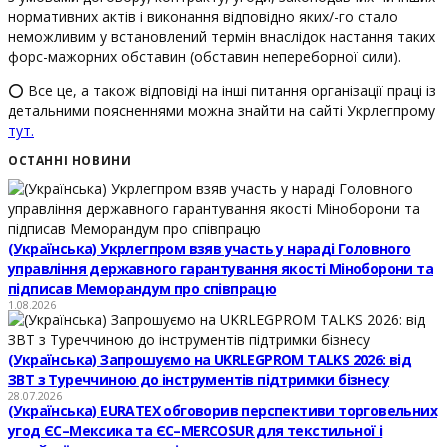
нормативних актів і виконання відповідно яких/-го стало
неможливим у встановлений термін внаслідок настання таких
форс-мажорних обставин (обставин непереборної сили).
⭕️ Все це, а також відповіді на інші питання організації праці із
детальними поясненнями можна знайти на сайті Укрлегпрому
тут.
ОСТАННІ НОВИНИ
(Українська) Укрлегпром взяв участь у нараді Головного
управління державного гарантування якості Міноборони та
підписав Меморандум про співпрацю
1.08.2026
(Українська) Запрошуємо на UKRLEGPROM TALKS 2026: від
ЗВТ з Туреччиною до інструментів підтримки бізнесу
28.07.2026
(Українська) EURATEX обговорив перспективи торговельних
угод ЄС–Мексика та ЄС–MERCOSUR для текстильної і