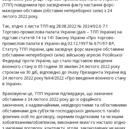
(ТПП) повідомила про засвідчення факту настання форс-
мажорних обставин (обставин непереборної сили) з 24
лютого
2022
року.
Так, згідно з листа ТПП від 28.08.
2022
№
2024
/02.0-7.1
Торгово-промислова палата України (далі – ТПП України) на
підставі статетй 14 та 141 Закону України «Про торгово-
промислові палати в Україні» вiд 02.12.
1997
№ 671/97-BP,
Статуту ТПП України, цим засвідчує форс мажорні обставини
(обставини непереборної сили): військову агресію Російської
Федерації проти України, що стало підставою введення
воєнного стану із 05 години 30 хвилин 24 лютого
2022
року
строком на 30 діб, відповідно до Указу Президента України від
24 лютого
2022
року №64/
2022
«Про введення воєнного стану
в Україні».
Враховуючи це, ТПП України підтверджує, що зазначені
обставини з 24 лютого
2022
року до їх офіційного
закінчення, є надзвичайними, невідворотними та об’єктивними
обставинами для суб’єктів господарської дiяльностi та/або
фізичних осіб по договору, окремим податковим та чи іншим
зобов’язанням/обов’язком, виконання яких/-го настало згідно
з умовами договору, контракту, угоди, законодавчих чи інших