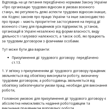
Відповідь на це питання передбачено нормами Закону України
«Про організацію трудових відносин в умовах воєнного
стану», які регулюють деякі аспекти трудових відносин інакше,
ніж Кодекс законів про працю України та інше законодавство
про працю – мають пріоритетне застосування на період дії
воєнного стану для працівників усіх підприємств, установ,
організацій в Україні незалежно від форми власності, виду
діяльності і галузевої належності, а також осіб, які працюють
за трудовим договором з фізичними особами.
Тут може бути два варіанти:
Призупинення дії трудового договору передбачено
ст.13.
1. У зв’язку з призупиненням дії трудового договору працівник
звільняється від обов’язку виконувати роботу, визначену
трудовим договором, а роботодавець звільняється від
обов’язку забезпечувати умови праці, необхідні для виконання
роботи,
Головною умовою для призупинення дії трудового договору є
абсолютна неможливість надання роботодавцем та
виконання працівником відповідної роботи.