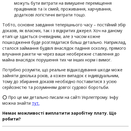
можуть бути витрати на вимушене переміщення
працівників та їх сімей, проживання, харчування,
додаткові логістичні витрати тощо.
Тобто, основне завдання теперішнього часу – постійний збір
доказів, як власних, так і з відкритих джерел. Хоч на даному
етапі це здається очевидним, але з часом кожне
пошкодження буде розглядатися більш детально. Наприклад,
сталося займання будівлі внаслідок падіння осколку, прямого
влучання ракети чи через ваше необережне ставлення до
майна внаслідок порушення тих чи інших норм і вимог.
Потрібно розуміти, що реальне відшкодування шкоди може
зайняти декілька років, а кожен випадок є індивідуальним,
тому до збирання доказів необхідно поставитися з усією
серйозністю та розумінням довгої судової боротьби.
⭕️ Про це ми детально писали на сайті Укрлегпрому. Інфу
можна знайти
тут.
Немає можливості виплатити заробітну плату. Що
робити?