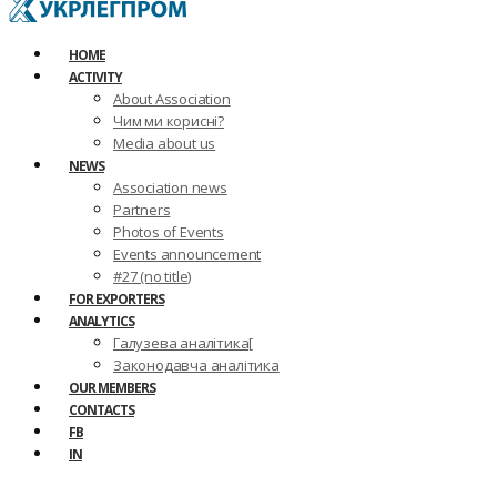
HOME
ACTIVITY
About Association
Чим ми корисні?
Media about us
NEWS
Association news
Partners
Photos of Events
Events announcement
#27 (no title)
FOR EXPORTERS
ANALYTICS
Галузева аналітика[
Законодавча аналітика
OUR MEMBERS
CONTACTS
FB
IN