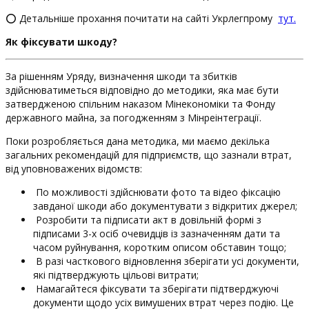
⭕️ Детальніше прохання почитати на сайті Укрлегпрому
тут.
Як фіксувати шкоду?
За рішенням Уряду, визначення шкоди та збитків
здійснюватиметься відповідно до методики, яка має бути
затвердженою спільним наказом Мінекономіки та Фонду
державного майна, за погодженням з Мінреінтеграції.
Поки розробляється дана методика, ми маємо декілька
загальних рекомендацій для підприємств, що зазнали втрат,
від уповноважених відомств:
По можливості здійснювати фото та відео фіксацію
завданої шкоди або документувати з відкритих джерел;
Розробити та підписати акт в довільній формі з
підписами 3-х осіб очевидців із зазначенням дати та
часом руйнування, коротким описом обставин тощо;
В разі часткового відновлення зберігати усі документи,
які підтверджують цільові витрати;
Намагайтеся фіксувати та зберігати підтверджуючі
документи щодо усіх вимушених втрат через подію. Це