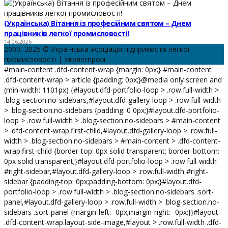
(Українська) Вітання із професійним святом – Днем
працівників легкої промисловості!
14.06.2026
2000–2025 © Українська асоціація підприємств легкої
промисловості | Укрлегпром
#main-content .dfd-content-wrap {margin: 0px;} #main-content
.dfd-content-wrap > article {padding: 0px;}@media only screen and
(min-width: 1101px) {#layout.dfd-portfolio-loop > .row.full-width >
.blog-section.no-sidebars,#layout.dfd-gallery-loop > .row.full-width
> .blog-section.no-sidebars {padding: 0 0px;}#layout.dfd-portfolio-
loop > .row.full-width > .blog-section.no-sidebars > #main-content
> .dfd-content-wrap:first-child,#layout.dfd-gallery-loop > .row.full-
width > .blog-section.no-sidebars > #main-content > .dfd-content-
wrap:first-child {border-top: 0px solid transparent; border-bottom:
0px solid transparent;}#layout.dfd-portfolio-loop > .row.full-width
#right-sidebar,#layout.dfd-gallery-loop > .row.full-width #right-
sidebar {padding-top: 0px;padding-bottom: 0px;}#layout.dfd-
portfolio-loop > .row.full-width > .blog-section.no-sidebars .sort-
panel,#layout.dfd-gallery-loop > .row.full-width > .blog-section.no-
sidebars .sort-panel {margin-left: -0px;margin-right: -0px;}}#layout
.dfd-content-wrap.layout-side-image,#layout > .row.full-width .dfd-