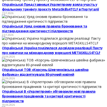
(Українська) Представниця Укрлегпрому взяла участь у
фінальному тренінгу проєкту MetaSkills4TCLF в Португалії
7.07.2026
(Українська) Уряд оновив правила бронювання та
підтвердження критичності підприємств
2.07.2026
(Українська) Україна поділилася досвідом реалізації Пакту
про навички на міжнародному воркшопі METASKILLS4TCLF
25.06.2026
(Українська) ТОВ «Корсунь-Шевченківська швейна
фабрика» відсвяткувала 80-річний ювілей
22.06.2026
(Українська) В «Укрлегпромі» обговорили нові правила
бронювання працівників та критерії критичності
підприємств
19.06.2026