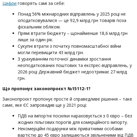
Цифри
говорять самі за себе:
Понад 56% міжнародних відправлень у 2025 році не
оподатковувалися — це 92,9 млрд грн товарів поза
фіскальним обліком.
Прямі втрати бюджету – щонайменше 18,6 млрд грн
лише за один рік.
Сукупні втрати з початку повномасштабної війни
могли перевищити 43 млрд грн.
З урахуванням поточної динаміки зростання
неоподаткованих поштових та експрес-відправлень, у
2026 році Державний бюджет недоотримає 27 млрд
грн.
Що пропонує законопроєкт №15112-1?
Законопроєкт пропонує просте й справедливе рішення – таке
саме, яке ЄС запровадив ще у 2021 році:
ПДВ на імпортні посилки нараховується з 0 євро – без
жодних пільгових порогів для комерційного імпорту.
Некомерційні подарунки між приватними особами
вартістю до 45 євро залишаються звільненими від ПДВ