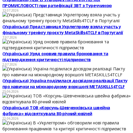
ПРОМИСЛОВОСТІ при ратифікації ЗВТ з Туреччиною
13.07.2026
(Українська) Представниця Укрлегпрому взяла участь у
фінальному тренінгу проєкту MetaSkills4TCLF в Португалії
7.07.2026
(Українська) Уряд оновив правила бронювання та
підтвердження критичності підприємств
2.07.2026
(Українська) Україна поділилася досвідом реалізації Пакту
про навички на міжнародному воркшопі METASKILLS4TCLF
25.06.2026
(Українська) ТОВ «Корсунь-Шевченківська швейна
фабрика» відсвяткувала 80-річний ювілей
22.06.2026