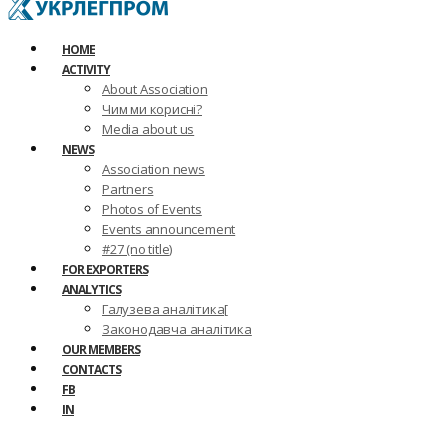
HOME
ACTIVITY
About Association
Чим ми корисні?
Media about us
NEWS
Association news
Partners
Photos of Events
Events announcement
#27 (no title)
FOR EXPORTERS
ANALYTICS
Галузева аналітика[
Законодавча аналітика
OUR MEMBERS
CONTACTS
FB
IN