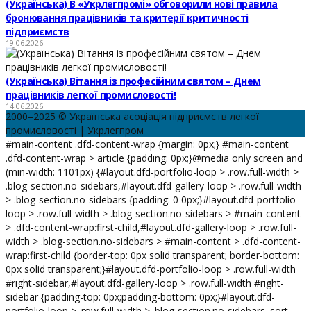
(Українська) В «Укрлегпромі» обговорили нові правила
бронювання працівників та критерії критичності
підприємств
19.06.2026
(Українська) Вітання із професійним святом – Днем
працівників легкої промисловості!
14.06.2026
2000–2025 © Українська асоціація підприємств легкої
промисловості | Укрлегпром
#main-content .dfd-content-wrap {margin: 0px;} #main-content
.dfd-content-wrap > article {padding: 0px;}@media only screen and
(min-width: 1101px) {#layout.dfd-portfolio-loop > .row.full-width >
.blog-section.no-sidebars,#layout.dfd-gallery-loop > .row.full-width
> .blog-section.no-sidebars {padding: 0 0px;}#layout.dfd-portfolio-
loop > .row.full-width > .blog-section.no-sidebars > #main-content
> .dfd-content-wrap:first-child,#layout.dfd-gallery-loop > .row.full-
width > .blog-section.no-sidebars > #main-content > .dfd-content-
wrap:first-child {border-top: 0px solid transparent; border-bottom:
0px solid transparent;}#layout.dfd-portfolio-loop > .row.full-width
#right-sidebar,#layout.dfd-gallery-loop > .row.full-width #right-
sidebar {padding-top: 0px;padding-bottom: 0px;}#layout.dfd-
portfolio-loop > .row.full-width > .blog-section.no-sidebars .sort-