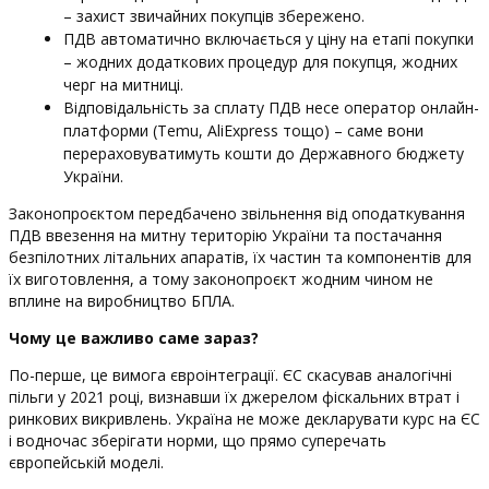
– захист звичайних покупців збережено.
ПДВ автоматично включається у ціну на етапі покупки
– жодних додаткових процедур для покупця, жодних
черг на митниці.
Відповідальність за сплату ПДВ несе оператор онлайн-
платформи (Temu, AliExpress тощо) – саме вони
перераховуватимуть кошти до Державного бюджету
України.
Законопроєктом передбачено звільнення від оподаткування
ПДВ ввезення на митну територію України та постачання
безпілотних літальних апаратів, їх частин та компонентів для
їх виготовлення, а тому законопроєкт жодним чином не
вплине на виробництво БПЛА.
Чому це важливо саме зараз?
По-перше, це вимога євроінтеграції. ЄС скасував аналогічні
пільги у 2021 році, визнавши їх джерелом фіскальних втрат і
ринкових викривлень. Україна не може декларувати курс на ЄС
і водночас зберігати норми, що прямо суперечать
європейській моделі.