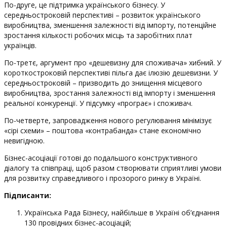
По-друге, це підтримка українського бізнесу. У
середньостроковій перспективі – розвиток українського
виробництва, зменшення залежності від імпорту, потенційне
зростання кількості робочих місць та заробітних плат
українців.
По-третє, аргумент про «дешевизну для споживача» хибний. У
короткостроковій перспективі пільга дає ілюзію дешевизни. У
середньостроковій – призводить до знищення місцевого
виробництва, зростання залежності від імпорту і зменшення
реальної конкуренції. У підсумку «програє» і споживач.
По-четверте, запровадження нового регулювання мінімізує
«сірі схеми» – поштова «контрабанда» стане економічно
невигідною.
Бізнес-асоціації готові до подальшого конструктивного
діалогу та співпраці, щоб разом створювати сприятливі умови
для розвитку справедливого і прозорого ринку в Україні.
Підписанти:
Українська Рада Бізнесу, найбільше в Україні об’єднання
130 провідних бізнес-асоціацій;