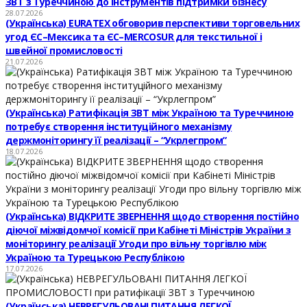
ЗВТ з Туреччиною до інструментів підтримки бізнесу
28.07.2026
(Українська) EURATEX обговорив перспективи торговельних
угод ЄС–Мексика та ЄС–MERCOSUR для текстильної і
швейної промисловості
21.07.2026
(Українська) Ратифікація ЗВТ між Україною та Туреччиною
потребує створення інституційного механізму
держмоніторингу її реалізації – “Укрлегпром”
18.07.2026
(Українська) ВІДКРИТЕ ЗВЕРНЕННЯ щодо створення постійно
діючої міжвідомчої комісії при Кабінеті Міністрів України з
моніторингу реалізації Угоди про вільну торгівлю між
Україною та Турецькою Республікою
17.07.2026
(Українська) НЕВРЕГУЛЬОВАНІ ПИТАННЯ ЛЕГКОЇ