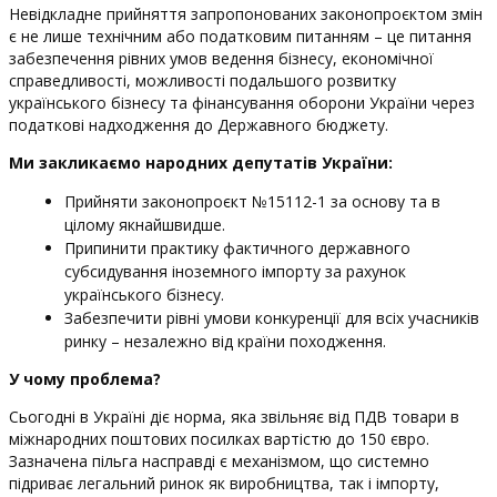
Невідкладне прийняття запропонованих законопроєктом змін
є не лише технічним або податковим питанням – це питання
забезпечення рівних умов ведення бізнесу, економічної
справедливості, можливості подальшого розвитку
українського бізнесу та фінансування оборони України через
податкові надходження до Державного бюджету.
Ми закликаємо народних депутатів України:
Прийняти законопроєкт №15112-1 за основу та в
цілому якнайшвидше.
Припинити практику фактичного державного
субсидування іноземного імпорту за рахунок
українського бізнесу.
Забезпечити рівні умови конкуренції для всіх учасників
ринку – незалежно від країни походження.
У чому проблема?
Сьогодні в Україні діє норма, яка звільняє від ПДВ товари в
міжнародних поштових посилках вартістю до 150 євро.
Зазначена пільга насправді є механізмом, що системно
підриває легальний ринок як виробництва, так і імпорту,