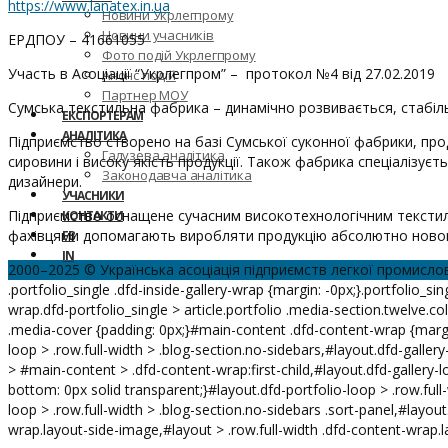
https://www.lanatex.in.ua
Новини Укрлегпрому
Новини учасників
ЕРДПОУ – 41661055
Фото подій Укрлегпрому
Участь в Асоціації “Укрлегпром” – протокол №4 від 27.02.2019
Анонс подій
Партнер МОУ
Сумська текстильна фабрика – динамічно розвивається, стабіль
ЕКСПОРТЕРАМ
АНАЛІТИКА
Підприємство створено на базі Сумської суконної фабрики, про
Галузева аналітика
сировини і високу якість продукції. Також фабрика спеціалізуєт
Законодавча аналітика
дизайнери.
УЧАСНИКИ
Підприємство оснащене сучасним високотехнологічним текстиль
КОНТАКТИ
фахівцями допомагають виробляти продукцію абсолютно нового 
FB
IN
2000–2025 © Українська асоціація підприємств легкої промисло
.portfolio_single .dfd-inside-gallery-wrap {margin: -0px;}.portfolio_sing
wrap.dfd-portfolio_single > article.portfolio .media-section.twelve.co
.media-cover {padding: 0px;}#main-content .dfd-content-wrap {margi
loop > .row.full-width > .blog-section.no-sidebars,#layout.dfd-gallery
> #main-content > .dfd-content-wrap:first-child,#layout.dfd-gallery-l
bottom: 0px solid transparent;}#layout.dfd-portfolio-loop > .row.full
loop > .row.full-width > .blog-section.no-sidebars .sort-panel,#layout
wrap.layout-side-image,#layout > .row.full-width .dfd-content-wrap.la