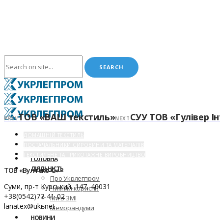
ТОВ «ВАШ текстиль»
СУУ ТОВ «Гулівер І
PREV
NEXT
ДОМАШНІЙ ТЕКСТИЛЬ
ПОСТАЧАЛЬНИКИ СИРОВИНИ ТА МАТЕРІАЛІВ
ТЕКСТИЛЬНЕ ТА ТРИКОТАЖНЕ ВИРОБНИЦТВО
ГОЛОВНА
ДІЯЛЬНІСТЬ
ТОВ «Вултекс-С»
Про Укрлегпром
Суми, пр-т Курський, 147, 40031
Чим ми корисні?
+38(0542)77-41-02
Ми в ЗМІ
lanatex@ukr.net
Меморандуми
НОВИНИ