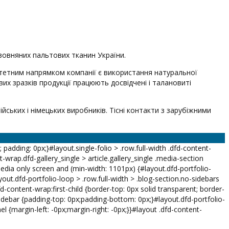
вовняних пальтових тканин України.
ритетним напрямком компанії є використання натуральної
вих зразків продукції працюють досвідчені і талановиті
ьких і німецьких виробників. Тісні контакти з зарубіжними
k; padding: 0px;}#layout.single-folio > .row.full-width .dfd-content-
-wrap.dfd-gallery_single > article.gallery_single .media-section
dia only screen and (min-width: 1101px) {#layout.dfd-portfolio-
yout.dfd-portfolio-loop > .row.full-width > .blog-section.no-sidebars
d-content-wrap:first-child {border-top: 0px solid transparent; border-
-sidebar {padding-top: 0px;padding-bottom: 0px;}#layout.dfd-portfolio-
el {margin-left: -0px;margin-right: -0px;}}#layout .dfd-content-