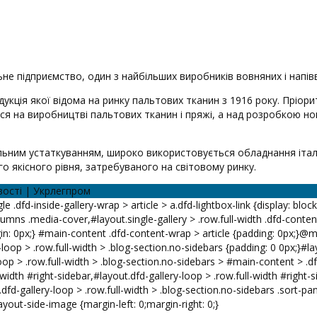
не підприємство, один з найбільших виробників вовняних і напів
дукція якої відома на ринку пальтових тканин з 1916 року. Пріо
ься на виробництві пальтових тканин і пряжі, а над розробкою но
ним устаткуванням, широко використовується обладнання італійс
якісного рівня, затребуваного на світовому ринку.
вості | Укрлегпром
le .dfd-inside-gallery-wrap > article > a.dfd-lightbox-link {display: bloc
lumns .media-cover,#layout.single-gallery > .row.full-width .dfd-content
n: 0px;} #main-content .dfd-content-wrap > article {padding: 0px;}@me
-loop > .row.full-width > .blog-section.no-sidebars {padding: 0 0px;}#la
oop > .row.full-width > .blog-section.no-sidebars > #main-content > .df
-width #right-sidebar,#layout.dfd-gallery-loop > .row.full-width #right
.dfd-gallery-loop > .row.full-width > .blog-section.no-sidebars .sort-pan
yout-side-image {margin-left: 0;margin-right: 0;}