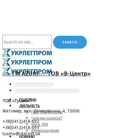
ТМ AZURI
ТОВ «В-Центр»
PREV
NEXT
ВИРОБНИЦТВО ОДЯГУ
ВИРОБНИЦТВО СПЕЦОДЯГУ ТА ВЗУТТЯ
ГОЛОВНА
ТОВ «Тусмо»
ДІЯЛЬНІСТЬ
Житомир, вул. Денишівська, 4, 10006
Про Укрлегпром
Чим ми корисні?
+38(0412)418-692
Ми в ЗМІ
+38(0412)418-693
Меморандуми
tusmo@utel.net.ua
НОВИНИ