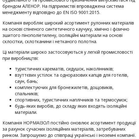
брендом АЛЕНОР. На підприємстві впроваджена система
менеджменту відповідно до EN ISO 9001:2015.
Компанія виробляє широкий асортимент рулонних матеріалів
на основі спіненого синтетичного каучуку, хімічно і фізично
зшитого пінополіетилену, ізоляційні матеріали на основі
склосітки, склотканини і нетканого полотна.
Ці матеріали широко застосовуються у легкій промисловості
при виробництві:
туристичних карематів, сидушок, наколінників;
взуттєвих устілок та одноразових капців для готелів,
саун, бань;
комплектуючих для бронежилетів, дощовиків,
спальників;
спортивних, туристичних наплічників та термосумок;
будь-яких виробів, до складу яких входять ізоляційні
матеріали.
Компанія НОРМАІЗОЛ постійно оновлює асортимент продукції
за рахунок сучасних ізоляційних матеріалів, затребуваних
ринком. Запрошуємо до співпраці українські і іноземні компанії.