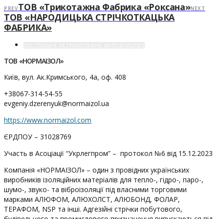
ТОВ «Трикотажна Фабрика «Роксана»
PREV
NEXT
ТОВ «НАРОДИЦЬКА СТРІЧКОТКАЦЬКА
ФАБРИКА»
ТЕКСТИЛЬНЕ ТА ТРИКОТАЖНЕ ВИРОБНИЦТВО
ТОВ «НОРМАІЗОЛ»
Київ, вул. Ак.Кримського, 4а, оф. 408
+38067-314-54-55
evgeniy.dzerenyuk@normaizol.ua
https://www.normaizol.com
ЄРДПОУ – 31028769
Участь в Асоціації “Укрлегпром” – протокол №6 від 15.12.2023
Компанія «НОРМАІЗОЛ» – один з провідних українських
виробників ізоляційних матеріалів для тепло-, гідро-, паро-,
шумо-, звуко- та віброізоляції під власними торговими
марками АЛЮФОМ, АЛЮХОЛСТ, АЛЮБОНД, ФОЛАР,
ТЕРАФОМ, NSP та інші. Адгезійні стрічки побутового,
будівельного та промислового призначення випускаються під