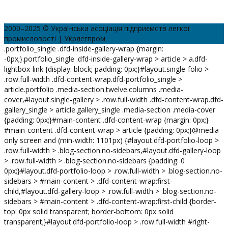
2000–2025 © Українська асоціація підприємств легкої
промисловості | Укрлегпром
.portfolio_single .dfd-inside-gallery-wrap {margin:
-0px;}.portfolio_single .dfd-inside-gallery-wrap > article > a.dfd-
lightbox-link {display: block; padding: 0px;}#layout.single-folio >
.row.full-width .dfd-content-wrap.dfd-portfolio_single >
article.portfolio .media-section.twelve.columns .media-
cover,#layout.single-gallery > .row.full-width .dfd-content-wrap.dfd-
gallery_single > article.gallery_single .media-section .media-cover
{padding: 0px;}#main-content .dfd-content-wrap {margin: 0px;}
#main-content .dfd-content-wrap > article {padding: 0px;}@media
only screen and (min-width: 1101px) {#layout.dfd-portfolio-loop >
.row.full-width > .blog-section.no-sidebars,#layout.dfd-gallery-loop
> .row.full-width > .blog-section.no-sidebars {padding: 0
0px;}#layout.dfd-portfolio-loop > .row.full-width > .blog-section.no-
sidebars > #main-content > .dfd-content-wrap:first-
child,#layout.dfd-gallery-loop > .row.full-width > .blog-section.no-
sidebars > #main-content > .dfd-content-wrap:first-child {border-
top: 0px solid transparent; border-bottom: 0px solid
transparent;}#layout.dfd-portfolio-loop > .row.full-width #right-