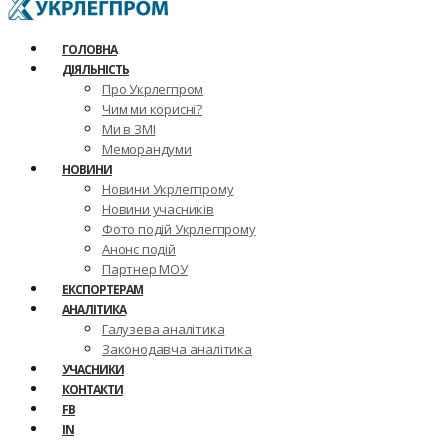
ГОЛОВНА
ДІЯЛЬНІСТЬ
Про Укрлегпром
Чим ми корисні?
Ми в ЗМІ
Меморандуми
НОВИНИ
Новини Укрлегпрому
Новини учасників
Фото подій Укрлегпрому
Анонс подій
Партнер МОУ
ЕКСПОРТЕРАМ
АНАЛІТИКА
Галузева аналітика
Законодавча аналітика
УЧАСНИКИ
КОНТАКТИ
FB
IN