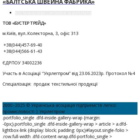
«БАЛТСЬКА ШВЕЙНА ФАБРИКА»
ПОСТАЧАЛЬНИКИ СИРОВИНИ ТА МАТЕРІАЛІВ
ТОВ «БУСТЕР ТРЕЙД»
м.Київ, вул..Колекторна, 3, офіс 313
+38(044)457-69-40
+38(044)566-61-43
ЄДРПОУ 34002236
Участь в Асоціації “Укрлегпром” від 23.06.2023р. Протокол №4
Спеціалізація: продаж текстильної продукції
2000–2025 © Українська асоціація підприємств легкої
промисловості | Укрлегпром
.portfolio_single .dfd-inside-gallery-wrap {margin:
-0px;}.portfolio_single .dfd-inside-gallery-wrap > article > a.dfd-
lightbox-link {display: block; padding: 0px;}#layout.single-folio >
.row.full-width .dfd-content-wrap.dfd-portfolio_single >