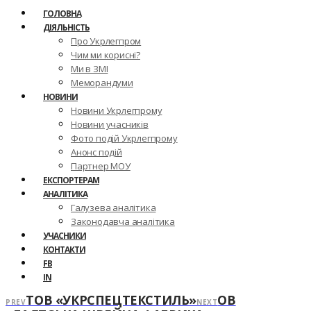
ГОЛОВНА
ДІЯЛЬНІСТЬ
Про Укрлегпром
Чим ми корисні?
Ми в ЗМІ
Меморандуми
НОВИНИ
Новини Укрлегпрому
Новини учасників
Фото подій Укрлегпрому
Анонс подій
Партнер МОУ
ЕКСПОРТЕРАМ
АНАЛІТИКА
Галузева аналітика
Законодавча аналітика
УЧАСНИКИ
КОНТАКТИ
FB
IN
ТОВ «УКРСПЕЦТЕКСТИЛЬ»
ОВ
PREV
NEXT