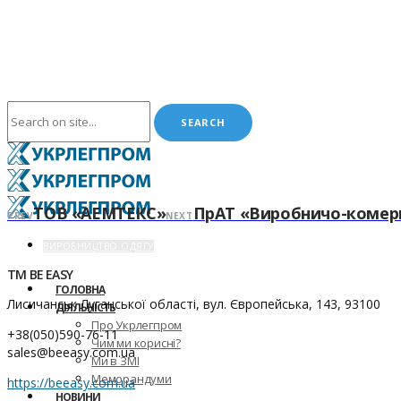
ТОВ «АЕМТЕКС»
ПрАТ «Виробничо-комерц
PREV
NEXT
ВИРОБНИЦТВО ОДЯГУ
ТМ ВE EASY
ГОЛОВНА
Лисичанськ Луганської області, вул. Європейська, 143, 93100
ДІЯЛЬНІСТЬ
Про Укрлегпром
+38(050)590-76-11
Чим ми корисні?
sales@beeasy.com.ua
Ми в ЗМІ
Меморандуми
https://beeasy.com.ua
НОВИНИ