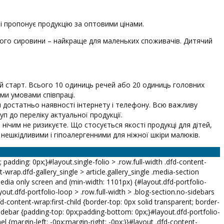
і пропонує продукцію за оптовими цінами.
енного сировини – найкраще для маленьких споживачів. Дитячий
кий старт. Всього 10 одиниць речей або 20 одиниць головних
ми умовами співпраці.
 достатньо наявності інтернету і телефону. Всю важливу
п до переліку актуальної продукції.
нічим не ризикуєте. Що стосується якості продукці для дітей,
нешкідливими і гіпоалергенними для ніжної шкіри малюків.
k; padding: 0px;}#layout.single-folio > .row.full-width .dfd-content-
-wrap.dfd-gallery_single > article.gallery_single .media-section
dia only screen and (min-width: 1101px) {#layout.dfd-portfolio-
yout.dfd-portfolio-loop > .row.full-width > .blog-section.no-sidebars
d-content-wrap:first-child {border-top: 0px solid transparent; border-
-sidebar {padding-top: 0px;padding-bottom: 0px;}#layout.dfd-portfolio-
el {margin-left: -0px;margin-right: -0px;}}#layout .dfd-content-