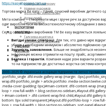
https://easyshopping.com.ua
Новини Укрлегпрому
Новини учасників
Торгова марка Be easy – гідний, сучасний виробник дитячого о
Фото подій Укрлегпрому
Анонс подій
Мета компанії – створювати міцні і зручні речі за доступною в
Партнер МОУ
одяг виробляється на високотехнологічному обладнанні з викор
ЕКСПОРТЕРАМ
Серед сотень інших виробників ТМ Be easy виділяється лояльн
АНАЛІТИКА
Галузева аналітика
Вигідні умови співпраці
. Для тих, хто давно мріє відк
Законодавча аналітика
уборів є необхідним мінімумом і абсолютно підйомною сум
УЧАСНИКИ
Зручність замовлення.
Більше не знадобляться нескінч
КОНТАКТИ
інформацію можна отримати на пошту: прайс, асортимент, 
FB
Безпека і гарантія.
Компанія надає різні варіанти розрах
IN
то на підприємстві діє достатньо жорстка система контро
2000–2025 © Українська асоціація підприємств легкої промисло
.portfolio_single .dfd-inside-gallery-wrap {margin: -0px;}.portfolio_sing
wrap.dfd-portfolio_single > article.portfolio .media-section.twelve.co
.media-cover {padding: 0px;}#main-content .dfd-content-wrap {margi
loop > .row.full-width > .blog-section.no-sidebars,#layout.dfd-gallery
> #main-content > .dfd-content-wrap:first-child,#layout.dfd-gallery-l
bottom: 0px solid transparent;}#layout.dfd-portfolio-loop > .row.full
loop > .row.full-width > .blog-section.no-sidebars .sort-panel,#layout