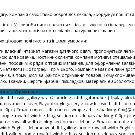
дягу. Компанія самостійно розробляє лекала, координує пошиття 
артістю. Усі вироби виготовляються тільки з якісного гіпоалерг
истанням екологічних матеріалів і натуральних тканин.
ою ціновою політикою та іншими умовами:
рити власний інтернет магазин дитячого одягу, пропонується лег
ою для новачка. Постійних клієнтів компанія мотивує спеціальни
енні походи між рядів оптових магазинів. Для оформлення заявки
каталоги і фотографії. Крім цього, компанія надає он-лайн досту
унків, в тому числі за фактом отримання товарів. Тому споживач 
лю. Тканини, шерсть, фарба і підкладкові матеріали є абсолютно 
вості | Укрлегпром
le .dfd-inside-gallery-wrap > article > a.dfd-lightbox-link {display: bloc
lumns .media-cover,#layout.single-gallery > .row.full-width .dfd-content
n: 0px;} #main-content .dfd-content-wrap > article {padding: 0px;}@me
-loop > .row.full-width > .blog-section.no-sidebars {padding: 0 0px;}#la
oop > .row.full-width > .blog-section.no-sidebars > #main-content > .df
-width #right-sidebar,#layout.dfd-gallery-loop > .row.full-width #right
.dfd-gallery-loop > .row.full-width > .blog-section.no-sidebars .sort-pan