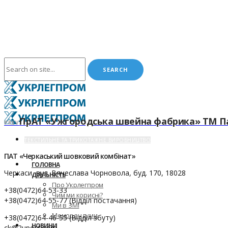
ПрАТ «Ужгородська швейна фабрика» ТМ П
PREV
ТЕКСТИЛЬНЕ ТА ТРИКОТАЖНЕ ВИРОБНИЦТВО
ПАТ «Черкаський шовковий комбінат»
ГОЛОВНА
Черкаси, вул. Вячеслава Чорновола, буд. 170, 18028
ДІЯЛЬНІСТЬ
Про Укрлегпром
+38(0472)64-53-33
Чим ми корисні?
+38(0472)64-55-77 (Відділ постачання)
Ми в ЗМІ
Меморандуми
+38(0472)64-46-55 (Відділ збуту)
НОВИНИ
ck@2upost.com