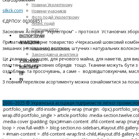
Новини Укрлегпрому
silkck.com
Новини учасників
Фото подій Укрлегпрому
ЄДРПОУ: 00306851
Анонс подій
Партнер МОУ
Засновник Асоціації “Укрлегпром” – протокол Установчих зборів 
ЕКСПОРТЕРАМ
Приватне акціонерне товариство «Черкаський шовковий комбінат
АНАЛІТИКА
змішаних (незмішаних) волокон, штучних і натуральних волоко
Галузева аналітика
Законодавча аналітика
Це тканини плащові, для речового майна, для наметів, для виши
УЧАСНИКИ
платтяні, для церковних обрядів тощо. Тканини можуть бути 
КОНТАКТИ
оздоблень та просочувань, а саме – водовідштовхуючим, мас
FB
IN
З повним переліком асортименту можна ознайомитися за поси
2000–2025 © Українська асоціація підприємств легкої промисло
.portfolio_single .dfd-inside-gallery-wrap {margin: -0px;}.portfolio_sing
wrap.dfd-portfolio_single > article.portfolio .media-section.twelve.co
.media-cover {padding: 0px;}#main-content .dfd-content-wrap {margi
loop > .row.full-width > .blog-section.no-sidebars,#layout.dfd-gallery
> #main-content > .dfd-content-wrap:first-child,#layout.dfd-gallery-l