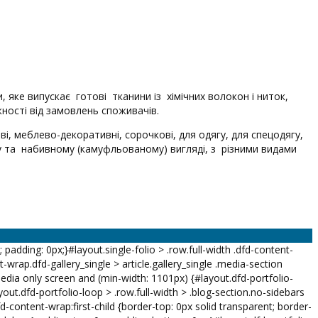
 яке випускає готові тканини із хімічних волокон і ниток,
ності від замовлень споживачів.
і, меблево-декоративні, сорочкові, для одягу, для спецодягу,
 та набивному (камуфльованому) вигляді, з різними видами
k; padding: 0px;}#layout.single-folio > .row.full-width .dfd-content-
-wrap.dfd-gallery_single > article.gallery_single .media-section
dia only screen and (min-width: 1101px) {#layout.dfd-portfolio-
yout.dfd-portfolio-loop > .row.full-width > .blog-section.no-sidebars
d-content-wrap:first-child {border-top: 0px solid transparent; border-