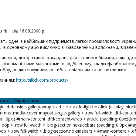
№ 1 від 16.08.2000 р.
» одне із найбільших підприємств легкої промисловості України,
н, в основному або виключно з бавовняними волокнами, в залеж
вання, декоративні, жакардові, для столової білизни, підкладков
з різноманітними малюнками в відбіленому, гладкофарбованому
лобрудовідштовхуючим, антибактеріальним та вогнетривким.
ланням:
http://silkck.com/products/
вості | Укрлегпром
le .dfd-inside-gallery-wrap > article > a.dfd-lightbox-link {display: bloc
lumns .media-cover,#layout.single-gallery > .row.full-width .dfd-content
n: 0px;} #main-content .dfd-content-wrap > article {padding: 0px;}@me
-loop > .row.full-width > .blog-section.no-sidebars {padding: 0 0px;}#la
oop > .row.full-width > .blog-section.no-sidebars > #main-content > .df