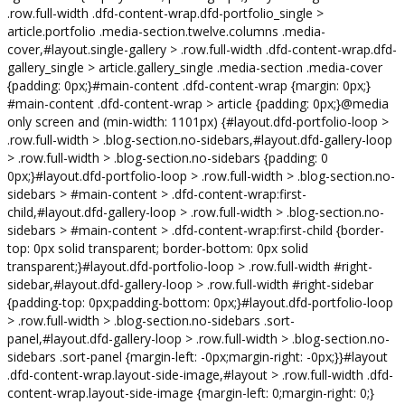
.row.full-width .dfd-content-wrap.dfd-portfolio_single >
article.portfolio .media-section.twelve.columns .media-
cover,#layout.single-gallery > .row.full-width .dfd-content-wrap.dfd-
gallery_single > article.gallery_single .media-section .media-cover
{padding: 0px;}#main-content .dfd-content-wrap {margin: 0px;}
#main-content .dfd-content-wrap > article {padding: 0px;}@media
only screen and (min-width: 1101px) {#layout.dfd-portfolio-loop >
.row.full-width > .blog-section.no-sidebars,#layout.dfd-gallery-loop
> .row.full-width > .blog-section.no-sidebars {padding: 0
0px;}#layout.dfd-portfolio-loop > .row.full-width > .blog-section.no-
sidebars > #main-content > .dfd-content-wrap:first-
child,#layout.dfd-gallery-loop > .row.full-width > .blog-section.no-
sidebars > #main-content > .dfd-content-wrap:first-child {border-
top: 0px solid transparent; border-bottom: 0px solid
transparent;}#layout.dfd-portfolio-loop > .row.full-width #right-
sidebar,#layout.dfd-gallery-loop > .row.full-width #right-sidebar
{padding-top: 0px;padding-bottom: 0px;}#layout.dfd-portfolio-loop
> .row.full-width > .blog-section.no-sidebars .sort-
panel,#layout.dfd-gallery-loop > .row.full-width > .blog-section.no-
sidebars .sort-panel {margin-left: -0px;margin-right: -0px;}}#layout
.dfd-content-wrap.layout-side-image,#layout > .row.full-width .dfd-
content-wrap.layout-side-image {margin-left: 0;margin-right: 0;}