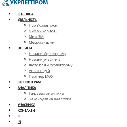
ГОЛОВНА
ДІЯЛЬНІСТЬ
Про Укрлегпром
Чим ми корисні?
Ми в ЗМІ
Меморандуми
НОВИНИ
Новини Укрлегпрому
Новини учасників
Фото подій Укрлегпрому
Анонс подій
Партнер МОУ
ЕКСПОРТЕРАМ
АНАЛІТИКА
Галузева аналітика
Законодавча аналітика
УЧАСНИКИ
КОНТАКТИ
FB
IN