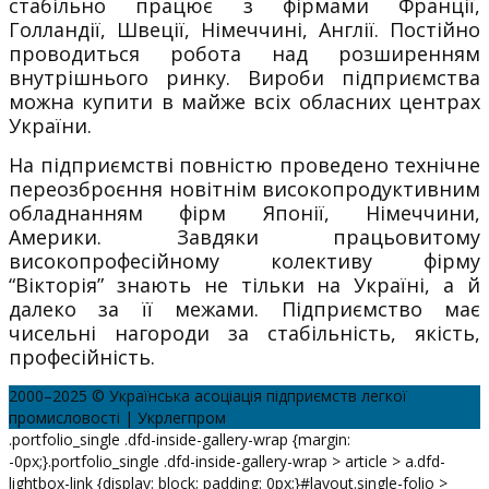
стабільно працює з фірмами Франції,
Голландії, Швеції, Німеччині, Англії. Постійно
проводиться робота над розширенням
внутрішнього ринку. Вироби підприємства
можна купити в майже всіх обласних центрах
України.
На підприємстві повністю проведено технічне
переозброєння новітнім високопродуктивним
обладнанням фірм Японії, Німеччини,
Америки. Завдяки працьовитому
високопрофесійному колективу фірму
“Вікторія” знають не тільки на Україні, а й
далеко за її межами. Підприємство має
чисельні нагороди за стабільність, якість,
професійність.
2000–2025 © Українська асоціація підприємств легкої
промисловості | Укрлегпром
.portfolio_single .dfd-inside-gallery-wrap {margin:
-0px;}.portfolio_single .dfd-inside-gallery-wrap > article > a.dfd-
lightbox-link {display: block; padding: 0px;}#layout.single-folio >