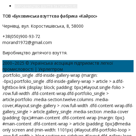
ВИРОБНИЦТВО ВЗУТТЯ ТА ГАЛАНТЕРЕЇ
ТОВ «Буковинська взуттєва фабрика «Кайрос»
Чернівці, вул. Коростишівська, 8, 58000
+38(050)900-93-72
morand1972@gmail.com
Виробництво дитячого взуття.
2000–2025 © Українська асоціація підприємств легкої
промисловості | Укрлегпром
.portfolio_single .dfd-inside-gallery-wrap {margin:
-0px;}.portfolio_single .dfd-inside-gallery-wrap > article > a.dfd-
lightbox-link {display: block; padding: 0px;}#layout.single-folio >
.row.full-width .dfd-content-wrap.dfd-portfolio_single >
article.portfolio .media-section.twelve.columns .media-
cover,#layout.single-gallery > .row.full-width .dfd-content-wrap.dfd-
gallery_single > article.gallery_single .media-section .media-cover
{padding: 0px;}#main-content .dfd-content-wrap {margin: 0px;}
#main-content .dfd-content-wrap > article {padding: 0px;}@media
only screen and (min-width: 1101px) {#layout.dfd-portfolio-loop >
.row.full-width > .blog-section.no-sidebars,#layout.dfd-gallery-loop