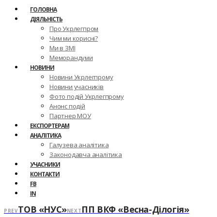
ГОЛОВНА
ДІЯЛЬНІСТЬ
Про Укрлегпром
Чим ми корисні?
Ми в ЗМІ
Меморандуми
НОВИНИ
Новини Укрлегпрому
Новини учасників
Фото подій Укрлегпрому
Анонс подій
Партнер МОУ
ЕКСПОРТЕРАМ
АНАЛІТИКА
Галузева аналітика
Законодавча аналітика
УЧАСНИКИ
КОНТАКТИ
FB
IN
ТОВ «НУС»
ПП ВКФ «Весна-Ділогія»
PREV
NEXT