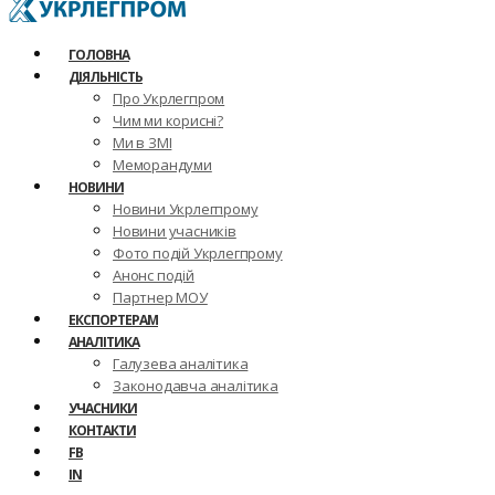
ГОЛОВНА
ДІЯЛЬНІСТЬ
Про Укрлегпром
Чим ми корисні?
Ми в ЗМІ
Меморандуми
НОВИНИ
Новини Укрлегпрому
Новини учасників
Фото подій Укрлегпрому
Анонс подій
Партнер МОУ
ЕКСПОРТЕРАМ
АНАЛІТИКА
Галузева аналітика
Законодавча аналітика
УЧАСНИКИ
КОНТАКТИ
FB
IN