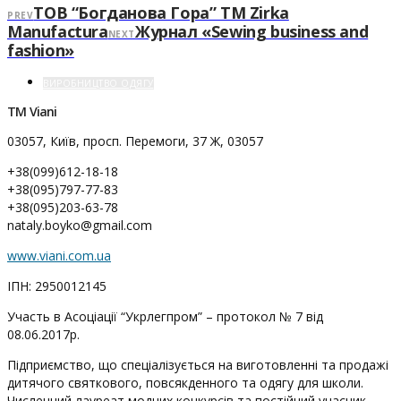
ТОВ “Богданова Гора” ТМ Zirka
PREV
Manufactura
Журнал «Sewing business and
NEXT
fashion»
ВИРОБНИЦТВО ОДЯГУ
ТМ Viani
03057, Київ, просп. Перемоги, 37 Ж, 03057
+38(099)612-18-18
+38(095)797-77-83
+38(095)203-63-78
nataly.boyko@gmail.com
www.viani.com.ua
ІПН: 2950012145
Участь в Асоціації “Укрлегпром” – протокол № 7 від
08.06.2017р.
Підприємство, що спеціалізується на виготовленні та продажі
дитячого святкового, повсякденного та одягу для школи.
Численний лауреат модних конкурсів та постійний учасник