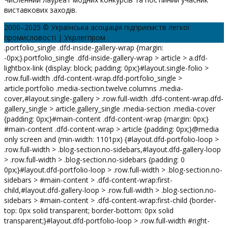
виставкових заходів.
2000–2025 © Українська асоціація підприємств легкої
промисловості | Укрлегпром
.portfolio_single .dfd-inside-gallery-wrap {margin:
-0px;}.portfolio_single .dfd-inside-gallery-wrap > article > a.dfd-
lightbox-link {display: block; padding: 0px;}#layout.single-folio >
.row.full-width .dfd-content-wrap.dfd-portfolio_single >
article.portfolio .media-section.twelve.columns .media-
cover,#layout.single-gallery > .row.full-width .dfd-content-wrap.dfd-
gallery_single > article.gallery_single .media-section .media-cover
{padding: 0px;}#main-content .dfd-content-wrap {margin: 0px;}
#main-content .dfd-content-wrap > article {padding: 0px;}@media
only screen and (min-width: 1101px) {#layout.dfd-portfolio-loop >
.row.full-width > .blog-section.no-sidebars,#layout.dfd-gallery-loop
> .row.full-width > .blog-section.no-sidebars {padding: 0
0px;}#layout.dfd-portfolio-loop > .row.full-width > .blog-section.no-
sidebars > #main-content > .dfd-content-wrap:first-
child,#layout.dfd-gallery-loop > .row.full-width > .blog-section.no-
sidebars > #main-content > .dfd-content-wrap:first-child {border-
top: 0px solid transparent; border-bottom: 0px solid
transparent;}#layout.dfd-portfolio-loop > .row.full-width #right-