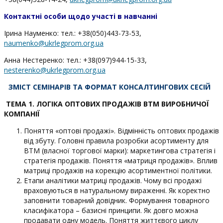
Контактні особи
щодо участі в навчанні
Ірина Науменко: тел.: +38(050)443-73-53,
naumenko@ukrlegprom.org.ua
Анна Нестеренко: тел.: +38(097)944-15-33,
nesterenko@ukrlegprom.org.ua
ЗМІСТ СЕМІНАРІВ ТА ФОРМАТ КОНСАЛТИНГОВИХ СЕСІЙ
ТЕМА 1. ЛОГІ
КА ОПТОВ
И
Х ПРОДАЖ
ІВ
ВТМ ВИРОБНИЧОЇ
КОМПАН
ІЇ
Поняття «оптові продажі». Відмінність оптових продажів
від збуту. Головні правила розробки асортименту для
ВТМ (власної торгової марки): маркетингова стратегія і
стратегія продажів. Поняття «матриця продажів». Вплив
матриці продажів на корекцію асортиментної політики.
Етапи аналітики матриці продажів. Чому всі продажі
враховуються в натуральному вираженні. Як коректно
заповнити товарний довідник. Формування товарного
класифікатора – базисні принципи. Як довго можна
продавати одну модель. Поняття життєвого циклу