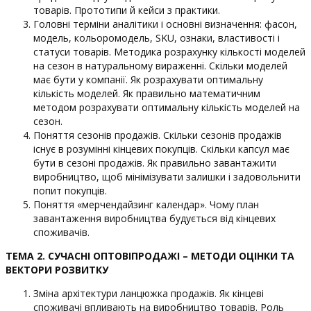
товарів. Прототипи й кейси з практики.
Головні терміни аналітики і основні визначення: фасон,
модель, кольоромодель, SKU, ознаки, властивості і
статуси товарів. Методика розрахунку кількості моделей
на сезон в натуральному вираженні. Скільки моделей
має бути у компанії. Як розрахувати оптимальну
кількість моделей. Як правильно математичним
методом розрахувати оптимальну кількість моделей на
сезон.
Поняття сезонів продажів. Скільки сезонів продажів
існує в розумінні кінцевих покупців. Скільки капсул має
бути в сезоні продажів. Як правильно завантажити
виробництво, щоб мінімізувати залишки і задовольнити
попит покупців.
Поняття «мерчендайзинг календар». Чому план
завантаження виробництва будується від кінцевих
споживачів.
ТЕМА 2.
СУЧАСНІ
ОПТОВІ
ПРОДАЖ
І
– МЕТОД
И
ОЦ
ІНКИ
ТА
ВЕКТОР
И
Р
О
ЗВИТ
КУ
Зміна архітектури ланцюжка продажів. Як кінцеві
споживачі впливають на виробництво товарів. Роль