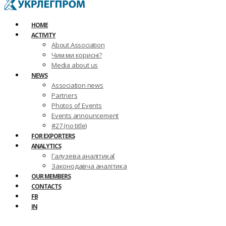
HOME
ACTIVITY
About Association
Чим ми корисні?
Media about us
NEWS
Association news
Partners
Photos of Events
Events announcement
#27 (no title)
FOR EXPORTERS
ANALYTICS
Галузева аналітика[
Законодавча аналітика
OUR MEMBERS
CONTACTS
FB
IN