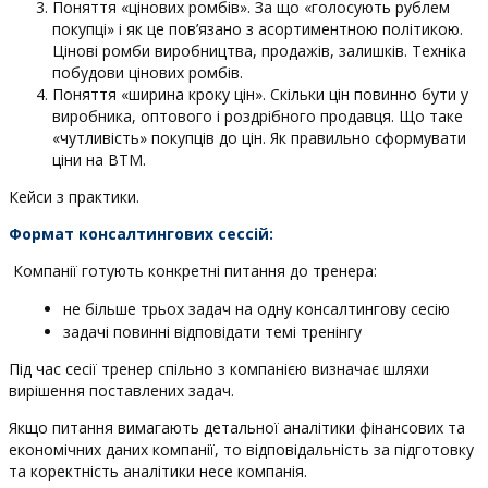
Поняття «цінових ромбів». За що «голосують рублем
покупці» і як це пов’язано з асортиментною політикою.
Цінові ромби виробництва, продажів, залишків. Техніка
побудови цінових ромбів.
Поняття «ширина кроку цін». Скільки цін повинно бути у
виробника, оптового і роздрібного продавця. Що таке
«чутливість» покупців до цін. Як правильно сформувати
ціни на ВТМ.
Кейси з практики.
Формат консалтингов
и
х сесс
і
й:
Компанії готують конкретні питання до тренера:
не більше трьох задач на одну консалтингову сесію
задачі повинні відповідати темі тренінгу
Під час сесії тренер спільно з компанією визначає шляхи
вирішення поставлених задач.
Якщо питання вимагають детальної аналітики фінансових та
економічних даних компанії, то відповідальність за підготовку
та коректність аналітики несе компанія.