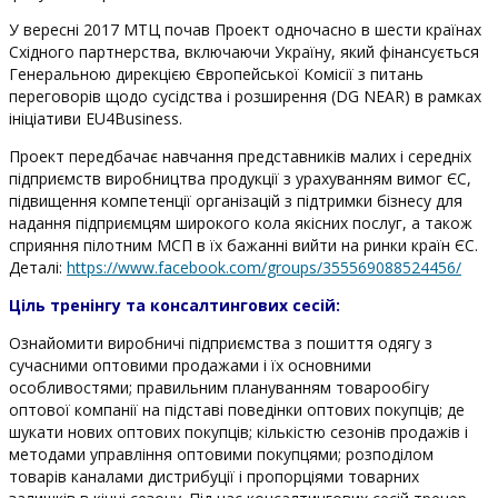
У вересні 2017 МТЦ почав Проект одночасно в шести країнах
Східного партнерства, включаючи Україну, який фінансується
Генеральною дирекцією Європейської Комісії з питань
переговорів щодо сусідства і розширення (DG NEAR) в рамках
ініціативи EU4Business.
Проект передбачає навчання представників малих і середніх
підприємств виробництва продукції з урахуванням вимог ЄС,
підвищення компетенції організацій з підтримки бізнесу для
надання підприємцям широкого кола якісних послуг, а також
сприяння пілотним МСП в їх бажанні вийти на ринки країн ЄС.
Деталі:
https://www.facebook.com/groups/355569088524456/
Ціль тренінгу та консалтингових сесій
:
Ознайомити виробничі підприємства з пошиття одягу з
сучасними оптовими продажами і їх основними
особливостями; правильним плануванням товарообігу
оптової компанії на підставі поведінки оптових покупців; де
шукати нових оптових покупців; кількістю сезонів продажів і
методами управління оптовими покупцями; розподілом
товарів каналами дистрибуції і пропорціями товарних