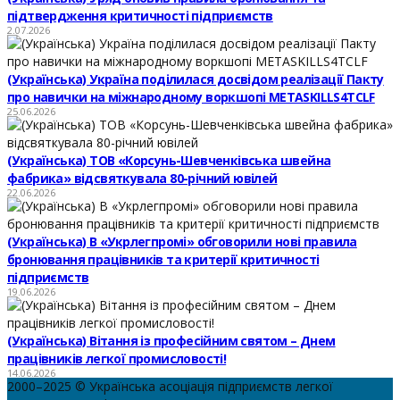
підтвердження критичності підприємств
2.07.2026
(Українська) Україна поділилася досвідом реалізації Пакту
про навички на міжнародному воркшопі METASKILLS4TCLF
25.06.2026
(Українська) ТОВ «Корсунь-Шевченківська швейна
фабрика» відсвяткувала 80-річний ювілей
22.06.2026
(Українська) В «Укрлегпромі» обговорили нові правила
бронювання працівників та критерії критичності
підприємств
19.06.2026
(Українська) Вітання із професійним святом – Днем
працівників легкої промисловості!
14.06.2026
2000–2025 © Українська асоціація підприємств легкої