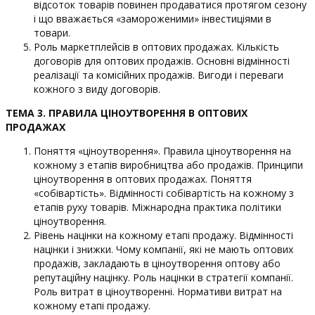
відсоток товарів повинен продаватися протягом сезону
і що вважається «замороженими» інвестиціями в
товари.
Роль маркетплейсів в оптових продажах. Кількість
договорів для оптових продажів. Основні відмінності
реалізації та комісійних продажів. Вигоди і переваги
кожного з виду договорів.
ТЕМА 3. ПРАВИЛА Ц
ІНОУТВОРЕННЯ
В ОПТОВ
И
Х
ПРОДАЖАХ
Поняття «ціноутворення». Правила ціноутворення на
кожному з етапів виробництва або продажів. Принципи
ціноутворення в оптових продажах. Поняття
«собівартість». Відмінності собівартість на кожному з
етапів руху товарів. Міжнародна практика політики
ціноутворення.
Рівень націнки на кожному етапі продажу. Відмінності
націнки і знижки. Чому компанії, які не мають оптових
продажів, закладають в ціноутворення оптову або
репутаційну націнку. Роль націнки в стратегії компанії.
Роль витрат в ціноутворенні. Нормативи витрат на
кожному етапі продажу.