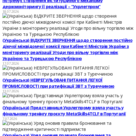
потребує створення інституційного механізму
держмоніторингу її реалізації – “Укрлегпром”
18.07.2026
(Українська) ВІДКРИТЕ ЗВЕРНЕННЯ щодо створення постійно
діючої міжвідомчої комісії при Кабінеті Міністрів України з
моніторингу реалізації Угоди про вільну торгівлю між
Україною та Турецькою Республікою
17.07.2026
(Українська) НЕВРЕГУЛЬОВАНІ ПИТАННЯ ЛЕГКОЇ
ПРОМИСЛОВОСТІ при ратифікації ЗВТ з Туреччиною
13.07.2026
(Українська) Представниця Укрлегпрому взяла участь у
фінальному тренінгу проєкту MetaSkills4TCLF в Португалії
7.07.2026
(Українська) Уряд оновив правила бронювання та