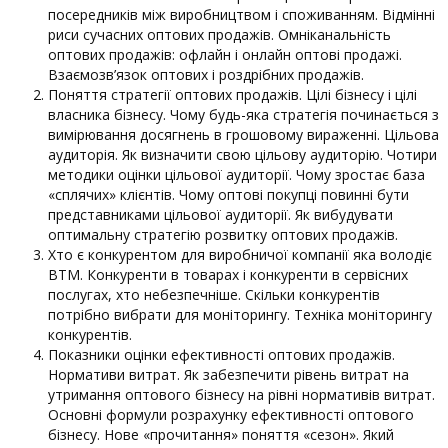
посередників між виробництвом і споживанням. Відмінні
риси сучасних оптових продажів. Омніканальність
оптових продажів: офлайн і онлайн оптові продажі.
Взаємозв’язок оптових і роздрібних продажів.
Поняття стратегії оптових продажів. Цілі бізнесу і цілі
власника бізнесу. Чому будь-яка стратегія починається з
вимірювання досягнень в грошовому вираженні. Цільова
аудиторія. Як визначити свою цільову аудиторію. Чотири
методики оцінки цільової аудиторії. Чому зростає база
«сплячих» клієнтів. Чому оптові покупці повинні бути
представниками цільової аудиторії. Як вибудувати
оптимальну стратегію розвитку оптових продажів.
Хто є конкурентом для виробничої компанії яка володіє
ВТМ. Конкуренти в товарах і конкуренти в сервісних
послугах, хто небезпечніше. Скільки конкурентів
потрібно вибрати для моніторингу. Техніка моніторингу
конкурентів.
Показники оцінки ефективності оптових продажів.
Нормативи витрат. Як забезпечити рівень витрат на
утримання оптового бізнесу на рівні нормативів витрат.
Основні формули розрахунку ефективності оптового
бізнесу. Нове «прочитання» поняття «сезон». Який