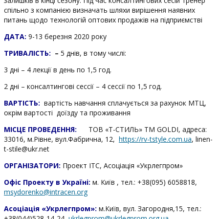
залишків в кінці сезону. Під час консалтингових сесій тренер
спільно з компанією визначать шляхи вирішення наявних
питань щодо технологій оптових продажів на підприємстві
ДАТА:
9-13 березня 2020 року
ТРИВАЛІСТЬ
:
–
5 днів, в тому числі:
3 дні – 4 лекції в день по 1,5 год.
2 дні – консалтингові сессії – 4 сессії по 1,5 год.
ВАРТІСТЬ:
вартість навчання сплачується за рахунок МТЦ,
окрім вартості доїзду та проживання
МІСЦЕ ПРОВЕДЕННЯ:
ТОВ «Т-СТИЛЬ» ТМ GOLDI, адреса:
33016, м.Рівне, вул.Фабрична, 12,
https://rv-tstyle.com.ua
,
linen-
t-stile@ukr.net
ОРГАНІЗАТОРИ:
Проект ІТС, Асоціація «Укрлегпром»
Офіс Проекту в Україні:
м. Київ , тел.: +38(095) 6058818,
msydorenko@intracen.org
Асоціація «Укрлегпром»:
м.Київ, вул. Загородня,15, тел.:
+38(044)528-14-24,
ukrlegprom@ukrlegprom.org.ua