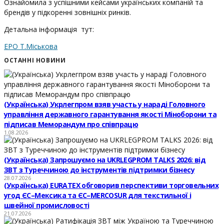
Ознайомила з успішними кейсами українських компаній та
брендів у підкоренні зовнішніх ринків.
Детальна інформація тут:
ЕРО Т.Міськова
ОСТАННІ НОВИНИ
(Українська) Укрлегпром взяв участь у нараді Головного
управління державного гарантування якості Міноборони та
підписав Меморандум про співпрацю
1.08.2026
(Українська) Запрошуємо на UKRLEGPROM TALKS 2026: від
ЗВТ з Туреччиною до інструментів підтримки бізнесу
28.07.2026
(Українська) EURATEX обговорив перспективи торговельних
угод ЄС–Мексика та ЄС–MERCOSUR для текстильної і
швейної промисловості
21.07.2026