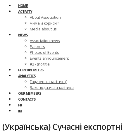
HOME
ACTIVITY
About Association
Чим ми корисні?
Media about us
NEWS
Association news
Partners
Photos of Events
Events announcement
#27 (no title)
FOR EXPORTERS
ANALYTICS
Галузева аналітика[
Законодавча аналітика
OUR MEMBERS
CONTACTS
FB
IN
(Українська) Сучасні експортні