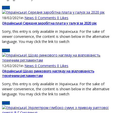
NEWS
18/02/2021
in
News
0
Comments
0
Likes
(Українська) Середня заробітна плата у галузі за 2020 рік
Sorry, this entry is only available in Українська. For the sake of
viewer convenience, the content is shown below in the alternative
language. You may click the link to switch
NEWS
12/02/2021
in
News
0
Comments
0
Likes
(Українська) Щодо ринкового нагляду на відповідність
технічним регламентам
Sorry, this entry is only available in Українська. For the sake of
viewer convenience, the content is shown below in the alternative
language. You may click the link to switch
NEWS