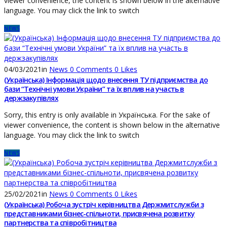
viewer convenience, the content is shown below in the alternative
language. You may click the link to switch
NEWS
04/03/2021
in
News
0
Comments
0
Likes
(Українська) Інформація щодо внесення ТУ підприємства до
бази “Технічні умови України” та їх вплив на участь в
держзакупівлях
Sorry, this entry is only available in Українська. For the sake of
viewer convenience, the content is shown below in the alternative
language. You may click the link to switch
NEWS
25/02/2021
in
News
0
Comments
0
Likes
(Українська) Робоча зустріч керівництва Держмитслужби з
представниками бізнес-спільноти, присвячена розвитку
партнерства та співробітництва