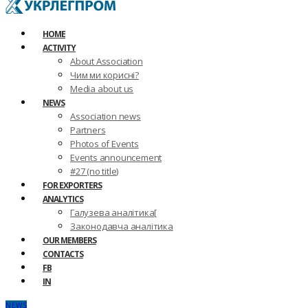
HOME
ACTIVITY
About Association
Чим ми корисні?
Media about us
NEWS
Association news
Partners
Photos of Events
Events announcement
#27 (no title)
FOR EXPORTERS
ANALYTICS
Галузева аналітика[
Законодавча аналітика
OUR MEMBERS
CONTACTS
FB
IN
NEWS