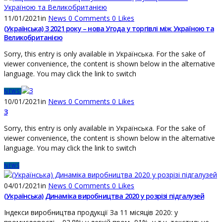
11/01/2021
in
News
0
Comments
0
Likes
(Українська) З 2021 року – нова Угода у торгівлі між Україною та
Великобританією
Sorry, this entry is only available in Українська. For the sake of
viewer convenience, the content is shown below in the alternative
language. You may click the link to switch
NEWS
10/01/2021
in
News
0
Comments
0
Likes
З
Sorry, this entry is only available in Українська. For the sake of
viewer convenience, the content is shown below in the alternative
language. You may click the link to switch
NEWS
04/01/2021
in
News
0
Comments
0
Likes
(Українська) Динаміка виробництва 2020 у розрізі підгалузей
Індекси виробництва продукції За 11 місяців 2020: у