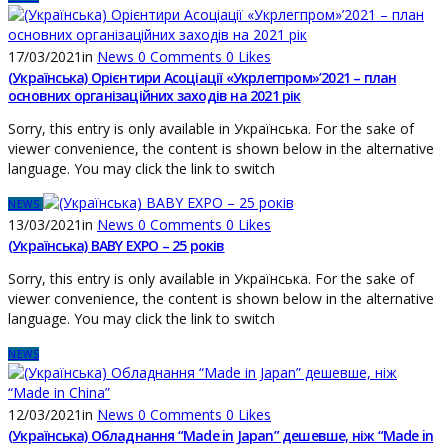
17/03/2021
in
News
0
Comments
0
Likes
(Українська) Орієнтири Асоціації «Укрлегпром»’2021 – план
основних організаційних заходів на 2021 рік
Sorry, this entry is only available in Українська. For the sake of
viewer convenience, the content is shown below in the alternative
language. You may click the link to switch
NEWS
13/03/2021
in
News
0
Comments
0
Likes
(Українська) BABY EXPO – 25 років
Sorry, this entry is only available in Українська. For the sake of
viewer convenience, the content is shown below in the alternative
language. You may click the link to switch
NEWS
12/03/2021
in
News
0
Comments
0
Likes
(Українська) Обладнання “Made in Japan” дешевше, ніж “Made in