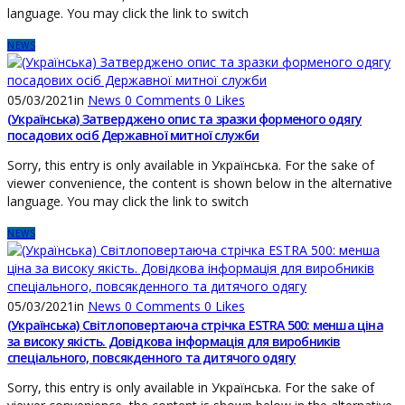
language. You may click the link to switch
NEWS
05/03/2021
in
News
0
Comments
0
Likes
(Українська) Затверджено опис та зразки форменого одягу
посадових осіб Державної митної служби
Sorry, this entry is only available in Українська. For the sake of
viewer convenience, the content is shown below in the alternative
language. You may click the link to switch
NEWS
05/03/2021
in
News
0
Comments
0
Likes
(Українська) Світлоповертаюча стрічка ESTRA 500: менша ціна
за високу якість. Довідкова інформація для виробників
спеціального, повсякденного та дитячого одягу
Sorry, this entry is only available in Українська. For the sake of