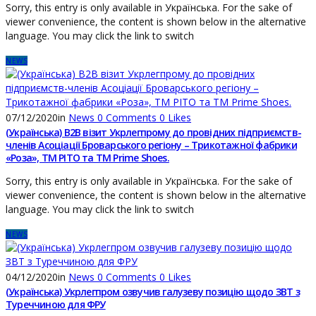
Sorry, this entry is only available in Українська. For the sake of
viewer convenience, the content is shown below in the alternative
language. You may click the link to switch
NEWS
07/12/2020
in
News
0
Comments
0
Likes
(Українська) В2В візит Укрлегпрому до провідних підприємств-
членів Асоціації Броварського регіону – Трикотажної фабрики
«Роза», ТМ РІТО та ТМ Prime Shoes.
Sorry, this entry is only available in Українська. For the sake of
viewer convenience, the content is shown below in the alternative
language. You may click the link to switch
NEWS
04/12/2020
in
News
0
Comments
0
Likes
(Українська) Укрлегпром озвучив галузеву позицію щодо ЗВТ з
Туреччиною для ФРУ