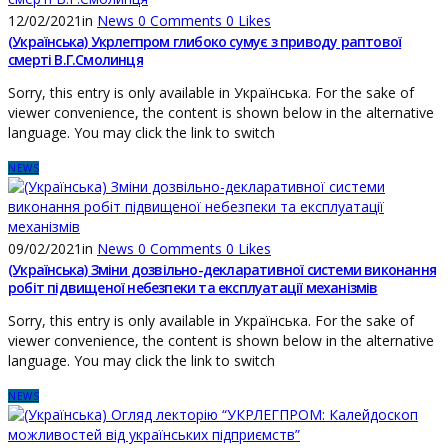
12/02/2021
in
News
0
Comments
0
Likes
(Українська) Укрлегпром глибоко сумує з приводу раптової
смерті В.Г.Смолинця
Sorry, this entry is only available in Українська. For the sake of
viewer convenience, the content is shown below in the alternative
language. You may click the link to switch
NEWS
09/02/2021
in
News
0
Comments
0
Likes
(Українська) Зміни дозвільно-декларативної системи виконання
робіт підвищеної небезпеки та експлуатації механізмів
Sorry, this entry is only available in Українська. For the sake of
viewer convenience, the content is shown below in the alternative
language. You may click the link to switch
NEWS