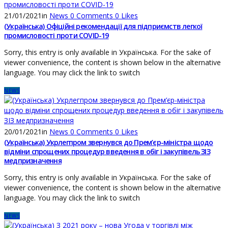
21/01/2021
in
News
0
Comments
0
Likes
(Українська) Офіційні рекомендації для підприємств легкої
промисловості проти COVID-19
Sorry, this entry is only available in Українська. For the sake of
viewer convenience, the content is shown below in the alternative
language. You may click the link to switch
NEWS
20/01/2021
in
News
0
Comments
0
Likes
(Українська) Укрлегпром звернувся до Прем’єр-міністра щодо
відміни спрощених процедур введення в обіг і закупівель ЗІЗ
медпризначення
Sorry, this entry is only available in Українська. For the sake of
viewer convenience, the content is shown below in the alternative
language. You may click the link to switch
NEWS