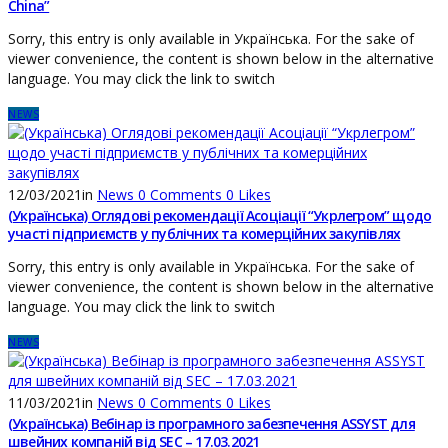
China”
Sorry, this entry is only available in Українська. For the sake of
viewer convenience, the content is shown below in the alternative
language. You may click the link to switch
NEWS
12/03/2021
in
News
0
Comments
0
Likes
(Українська) Оглядові рекомендації Асоціації “Укрлегром” щодо
участі підприємств у публічних та комерційних закупівлях
Sorry, this entry is only available in Українська. For the sake of
viewer convenience, the content is shown below in the alternative
language. You may click the link to switch
NEWS
11/03/2021
in
News
0
Comments
0
Likes
(Українська) Вебінар із програмного забезпечення ASSYST для
швейних компаній від SEC – 17.03.2021