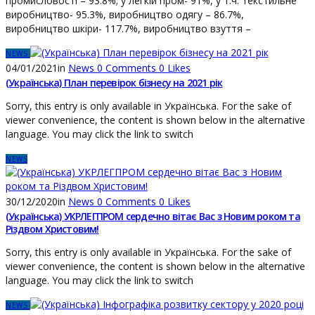
промисловості – 93.8%; у легкій пром- 91%, у т.ч. текстильне
виробництво- 95.3%, виробництво одягу – 86.7%,
виробництво шкіри- 117.7%, виробництво взуття –
NEWS
04/01/2021
in
News
0
Comments
0
Likes
(Українська) План перевірок бізнесу на 2021 рік
Sorry, this entry is only available in Українська. For the sake of
viewer convenience, the content is shown below in the alternative
language. You may click the link to switch
NEWS
30/12/2020
in
News
0
Comments
0
Likes
(Українська) УКРЛЕГПРОМ сердечно вітає Вас з Новим роком та
Різдвом Христовим!
Sorry, this entry is only available in Українська. For the sake of
viewer convenience, the content is shown below in the alternative
language. You may click the link to switch
NEWS