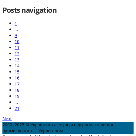
Posts navigation
1
…
9
10
11
12
13
14
15
16
17
18
19
…
21
Next
2000–2025 © Українська асоціація підприємств легкої
промисловості | Укрлегпром