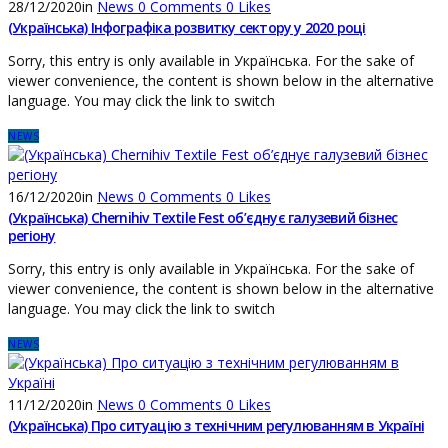
28/12/2020
in
News
0
Comments
0
Likes
(Українська) Інфографіка розвитку сектору у 2020 році
Sorry, this entry is only available in Українська. For the sake of
viewer convenience, the content is shown below in the alternative
language. You may click the link to switch
NEWS
16/12/2020
in
News
0
Comments
0
Likes
(Українська) Chernihiv Textile Fest об’єднує галузевий бізнес
регіону
Sorry, this entry is only available in Українська. For the sake of
viewer convenience, the content is shown below in the alternative
language. You may click the link to switch
NEWS
11/12/2020
in
News
0
Comments
0
Likes
(Українська) Про ситуацію з технічним регулюванням в Україні