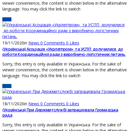
viewer convenience, the content is shown below in the alternative
language. You may click the link to switch
NEWS
19/11/2020
in
News
0
Comments
0
Likes
(Українська) Асоціація «Укрлегпром» та УСПП долучилися до
роботи Координаційної ради з виробничо-логістичних питань.
Sorry, this entry is only available in Українська. For the sake of
viewer convenience, the content is shown below in the alternative
language. You may click the link to switch
NEWS
18/11/2020
in
News
0
Comments
0
Likes
(Українська) При Держмитслужбі запрацювала Громадська
рада
Sorry, this entry is only available in Українська. For the sake of
viewer convenience, the content is shown below in the alternative