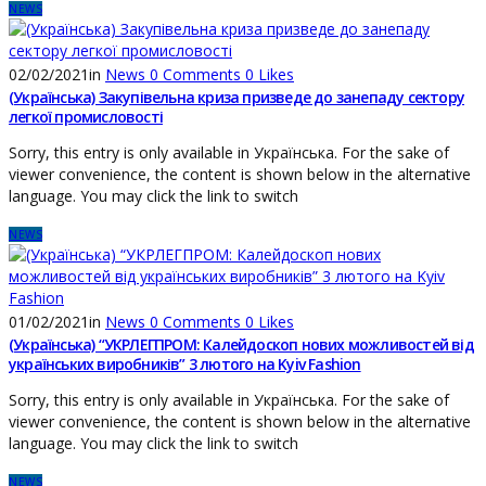
NEWS
02/02/2021
in
News
0
Comments
0
Likes
(Українська) Закупівельна криза призведе до занепаду сектору
легкої промисловості
Sorry, this entry is only available in Українська. For the sake of
viewer convenience, the content is shown below in the alternative
language. You may click the link to switch
NEWS
01/02/2021
in
News
0
Comments
0
Likes
(Українська) “УКРЛЕГПРОМ: Калейдоскоп нових можливостей від
українських виробників” 3 лютого на Kyiv Fashion
Sorry, this entry is only available in Українська. For the sake of
viewer convenience, the content is shown below in the alternative
language. You may click the link to switch
NEWS