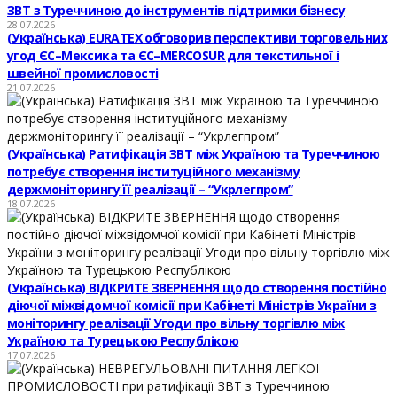
ЗВТ з Туреччиною до інструментів підтримки бізнесу
28.07.2026
(Українська) EURATEX обговорив перспективи торговельних
угод ЄС–Мексика та ЄС–MERCOSUR для текстильної і
швейної промисловості
21.07.2026
(Українська) Ратифікація ЗВТ між Україною та Туреччиною
потребує створення інституційного механізму
держмоніторингу її реалізації – “Укрлегпром”
18.07.2026
(Українська) ВІДКРИТЕ ЗВЕРНЕННЯ щодо створення постійно
діючої міжвідомчої комісії при Кабінеті Міністрів України з
моніторингу реалізації Угоди про вільну торгівлю між
Україною та Турецькою Республікою
17.07.2026