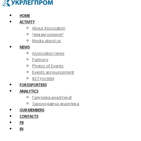
HOME
ACTIVITY
About Association
Чим ми корисні?
Media about us
NEWS
Association news
Partners
Photos of Events
Events announcement
#27 (no title)
FOR EXPORTERS
ANALYTICS
Галузева аналітика[
Законодавча аналітика
OUR MEMBERS
CONTACTS
FB
IN