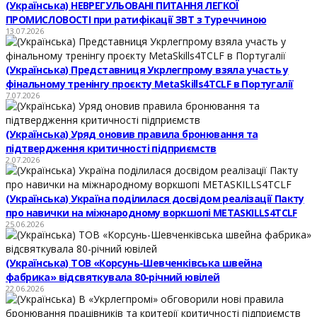
(Українська) НЕВРЕГУЛЬОВАНІ ПИТАННЯ ЛЕГКОЇ
ПРОМИСЛОВОСТІ при ратифікації ЗВТ з Туреччиною
13.07.2026
(Українська) Представниця Укрлегпрому взяла участь у
фінальному тренінгу проєкту MetaSkills4TCLF в Португалії
7.07.2026
(Українська) Уряд оновив правила бронювання та
підтвердження критичності підприємств
2.07.2026
(Українська) Україна поділилася досвідом реалізації Пакту
про навички на міжнародному воркшопі METASKILLS4TCLF
25.06.2026
(Українська) ТОВ «Корсунь-Шевченківська швейна
фабрика» відсвяткувала 80-річний ювілей
22.06.2026