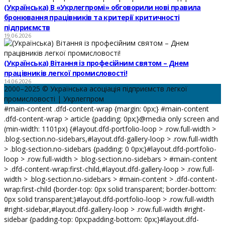
(Українська) В «Укрлегпромі» обговорили нові правила
бронювання працівників та критерії критичності
підприємств
19.06.2026
(Українська) Вітання із професійним святом – Днем
працівників легкої промисловості!
14.06.2026
2000–2025 © Українська асоціація підприємств легкої
промисловості | Укрлегпром
#main-content .dfd-content-wrap {margin: 0px;} #main-content
.dfd-content-wrap > article {padding: 0px;}@media only screen and
(min-width: 1101px) {#layout.dfd-portfolio-loop > .row.full-width >
.blog-section.no-sidebars,#layout.dfd-gallery-loop > .row.full-width
> .blog-section.no-sidebars {padding: 0 0px;}#layout.dfd-portfolio-
loop > .row.full-width > .blog-section.no-sidebars > #main-content
> .dfd-content-wrap:first-child,#layout.dfd-gallery-loop > .row.full-
width > .blog-section.no-sidebars > #main-content > .dfd-content-
wrap:first-child {border-top: 0px solid transparent; border-bottom:
0px solid transparent;}#layout.dfd-portfolio-loop > .row.full-width
#right-sidebar,#layout.dfd-gallery-loop > .row.full-width #right-
sidebar {padding-top: 0px;padding-bottom: 0px;}#layout.dfd-