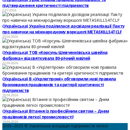
підтвердження критичності підприємств
2.07.2026
(Українська) Україна поділилася досвідом реалізації Пакту
про навички на міжнародному воркшопі METASKILLS4TCLF
25.06.2026
(Українська) ТОВ «Корсунь-Шевченківська швейна
фабрика» відсвяткувала 80-річний ювілей
22.06.2026
(Українська) В «Укрлегпромі» обговорили нові правила
бронювання працівників та критерії критичності
підприємств
19.06.2026
(Українська) Вітання із професійним святом – Днем
працівників легкої промисловості!
14.06.2026
2000–2025 © Українська асоціація підприємств легкої