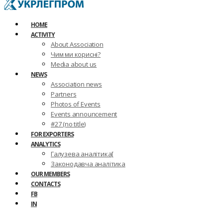
HOME
ACTIVITY
About Association
Чим ми корисні?
Media about us
NEWS
Association news
Partners
Photos of Events
Events announcement
#27 (no title)
FOR EXPORTERS
ANALYTICS
Галузева аналітика[
Законодавча аналітика
OUR MEMBERS
CONTACTS
FB
IN