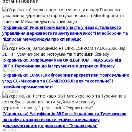
ОСТАННІ НОВИНИ
(Українська) Укрлегпром взяв участь у нараді Головного
управління державного гарантування якості Міноборони та
підписав Меморандум про співпрацю
1.08.2026
(Українська) Запрошуємо на UKRLEGPROM TALKS 2026: від
ЗВТ з Туреччиною до інструментів підтримки бізнесу
28.07.2026
(Українська) EURATEX обговорив перспективи торговельних
угод ЄС–Мексика та ЄС–MERCOSUR для текстильної і
швейної промисловості
21.07.2026
(Українська) Ратифікація ЗВТ між Україною та Туреччиною
потребує створення інституційного механізму
держмоніторингу її реалізації – “Укрлегпром”
18.07.2026