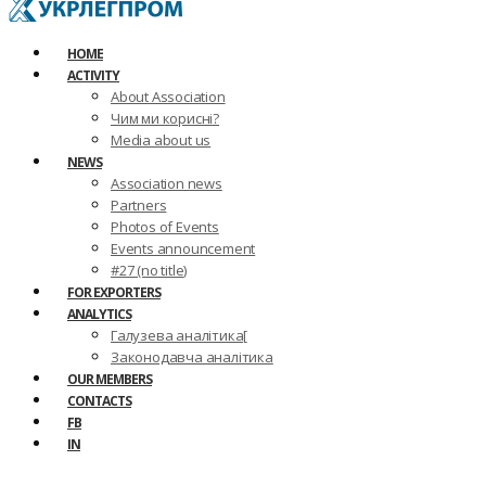
HOME
ACTIVITY
About Association
Чим ми корисні?
Media about us
NEWS
Association news
Partners
Photos of Events
Events announcement
#27 (no title)
FOR EXPORTERS
ANALYTICS
Галузева аналітика[
Законодавча аналітика
OUR MEMBERS
CONTACTS
FB
IN