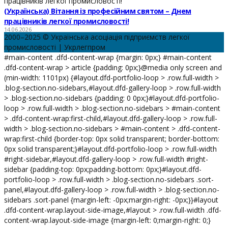
(Українська) Вітання із професійним святом – Днем
працівників легкої промисловості!
14.06.2026
2000–2025 © Українська асоціація підприємств легкої
промисловості | Укрлегпром
#main-content .dfd-content-wrap {margin: 0px;} #main-content
.dfd-content-wrap > article {padding: 0px;}@media only screen and
(min-width: 1101px) {#layout.dfd-portfolio-loop > .row.full-width >
.blog-section.no-sidebars,#layout.dfd-gallery-loop > .row.full-width
> .blog-section.no-sidebars {padding: 0 0px;}#layout.dfd-portfolio-
loop > .row.full-width > .blog-section.no-sidebars > #main-content
> .dfd-content-wrap:first-child,#layout.dfd-gallery-loop > .row.full-
width > .blog-section.no-sidebars > #main-content > .dfd-content-
wrap:first-child {border-top: 0px solid transparent; border-bottom:
0px solid transparent;}#layout.dfd-portfolio-loop > .row.full-width
#right-sidebar,#layout.dfd-gallery-loop > .row.full-width #right-
sidebar {padding-top: 0px;padding-bottom: 0px;}#layout.dfd-
portfolio-loop > .row.full-width > .blog-section.no-sidebars .sort-
panel,#layout.dfd-gallery-loop > .row.full-width > .blog-section.no-
sidebars .sort-panel {margin-left: -0px;margin-right: -0px;}}#layout
.dfd-content-wrap.layout-side-image,#layout > .row.full-width .dfd-
content-wrap.layout-side-image {margin-left: 0;margin-right: 0;}