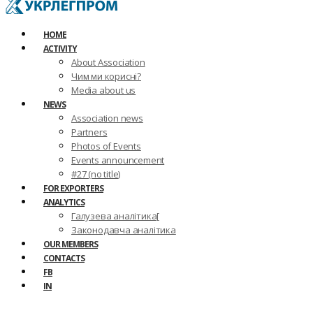
HOME
ACTIVITY
About Association
Чим ми корисні?
Media about us
NEWS
Association news
Partners
Photos of Events
Events announcement
#27 (no title)
FOR EXPORTERS
ANALYTICS
Галузева аналітика[
Законодавча аналітика
OUR MEMBERS
CONTACTS
FB
IN