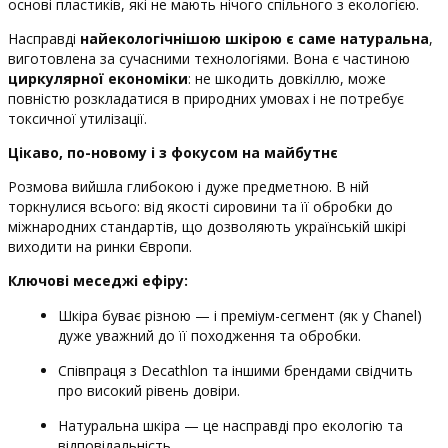
основі пластиків, які не мають нічого спільного з екологією.
Насправді
найекологічнішою шкірою є саме натуральна
,
виготовлена за сучасними технологіями. Вона є частиною
циркулярної економіки
: не шкодить довкіллю, може
повністю розкладатися в природних умовах і не потребує
токсичної утилізації.
Цікаво, по-новому і з фокусом на майбутнє
Розмова вийшла глибокою і дуже предметною. В ній
торкнулися всього: від якості сировини та її обробки до
міжнародних стандартів, що дозволяють українській шкірі
виходити на ринки Європи.
Ключові меседжі ефіру:
Шкіра буває різною — і преміум-сегмент (як у Chanel)
дуже уважний до її походження та обробки.
Співпраця з Decathlon та іншими брендами свідчить
про високий рівень довіри.
Натуральна шкіра — це насправді про екологію та
відповідальність.