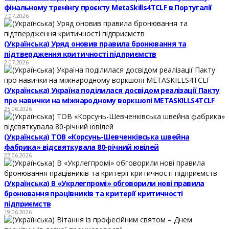
фінальному тренінгу проєкту MetaSkills4TCLF в Португалії
7.07.2026
(Українська) Уряд оновив правила бронювання та
підтвердження критичності підприємств
2.07.2026
(Українська) Україна поділилася досвідом реалізації Пакту
про навички на міжнародному воркшопі METASKILLS4TCLF
25.06.2026
(Українська) ТОВ «Корсунь-Шевченківська швейна
фабрика» відсвяткувала 80-річний ювілей
22.06.2026
(Українська) В «Укрлегпромі» обговорили нові правила
бронювання працівників та критерії критичності
підприємств
19.06.2026