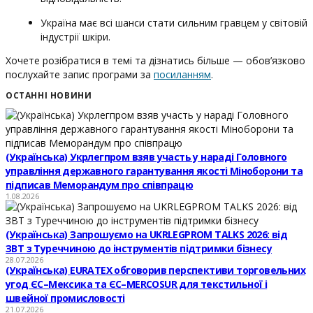
Україна має всі шанси стати сильним гравцем у світовій
індустрії шкіри.
Хочете розібратися в темі та дізнатись більше — обов’язково
послухайте запис програми за
посиланням
.
ОСТАННІ НОВИНИ
(Українська) Укрлегпром взяв участь у нараді Головного
управління державного гарантування якості Міноборони та
підписав Меморандум про співпрацю
1.08.2026
(Українська) Запрошуємо на UKRLEGPROM TALKS 2026: від
ЗВТ з Туреччиною до інструментів підтримки бізнесу
28.07.2026
(Українська) EURATEX обговорив перспективи торговельних
угод ЄС–Мексика та ЄС–MERCOSUR для текстильної і
швейної промисловості
21.07.2026