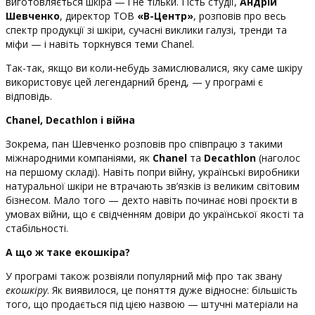
виготовляється шкіра — і не тільки. Гість студії,
Андрій
Шевченко
, директор ТОВ
«В-Центр»
, розповів про весь
спектр продукції зі шкіри, сучасні виклики галузі, тренди та
міфи — і навіть торкнувся теми Chanel.
Так-так, якщо ви коли-небудь замислювалися, яку саме шкіру
використовує цей легендарний бренд, — у програмі є
відповідь.
Chanel, Decathlon і війна
Зокрема, пан Шевченко розповів про співпрацю з такими
міжнародними компаніями, як
Chanel
та
Decathlon
(наголос
на першому складі). Навіть попри війну, українські виробники
натуральної шкіри не втрачають зв’язків із великим світовим
бізнесом. Мало того — дехто навіть починає нові проєкти в
умовах війни, що є свідченням довіри до української якості та
стабільності.
А що ж таке екошкіра?
У програмі також розвіяли популярний міф про так звану
екошкіру
. Як виявилося, це поняття дуже відносне: більшість
того, що продається під цією назвою — штучні матеріали на