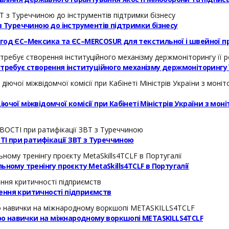
з Туреччиною до інструментів підтримки бізнесу
угод ЄС–Мексика та ЄС–MERCOSUR для текстильної і швейної п
требує створення інституційного механізму держмоніторингу її
чої міжвідомчої комісії при Кабінеті Міністрів України з моні
І при ратифікації ЗВТ з Туреччиною
ному тренінгу проєкту MetaSkills4TCLF в Португалії
ення критичності підприємств
 про навички на міжнародному воркшопі METASKILLS4TCLF