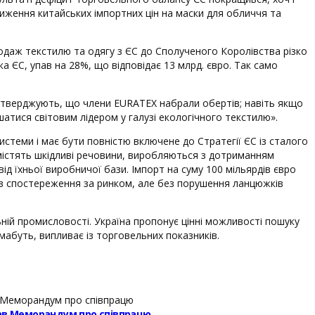
зниження китайських імпортних цін на маски для обличчя та
одаж текстилю та одягу з ЄС до Сполученого Королівства різко
ка ЄС, упав на 28%, що відповідає 13 млрд. євро. Так само
підтверджують, що члени EURATEX набрали обертів; навіть якщо
шатися світовим лідером у галузі екологічного текстилю».
стеми і має бути повністю включене до Стратегії ЄС із сталого
е містять шкідливі речовини, виробляються з дотриманням
ід їхньої виробничої бази. Імпорт на суму 100 мільярдів євро
ів спостереження за ринком, але без порушення ланцюжків
ьній промисловості. Україна пропонує цінні можливості пошуку
мабуть, випливає із торговельних показників.
исав Меморандум про співпрацю