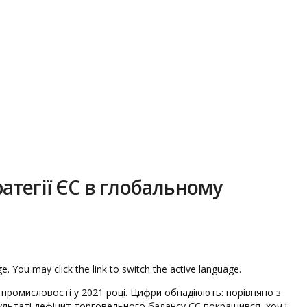
ратегії ЄС в глобальному
e. You may click the link to switch the active language.
 промисловості у 2021 році. Цифри обнадіюють: порівняно з
ультаті дефіцит торговельного балансу ЄС покращився, хоч і