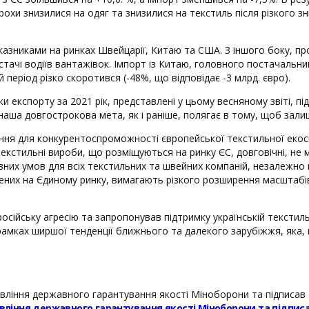
трохи знизилися на одяг та знизилися на текстиль після різкого 
азниками на ринках Швейцарії, Китаю та США. З іншого боку, пр
естачі водіїв вантажівок. Імпорт із Китаю, головного постачальни
 період різко скоротився (-48%, що відповідає -3 млрд. євро).
и експорту за 2021 рік, представлені у цьому весняному звіті, 
 наша довгострокова мета, як і раніше, полягає в тому, щоб зали
ння для конкурентоспроможності європейської текстильної екоси
 текстильні вироби, що розміщуються на ринку ЄС, довговічні, н
вних умов для всіх текстильних та швейних компаній, незалежно в
іщених на Єдиному ринку, вимагають різкого розширення масштаб
 російську агресію та запропонував підтримку українській текстил
рамках ширшої тенденції ближнього та далекого зарубіжжя, яка, 
равління державного гарантування якості Міноборони та підп