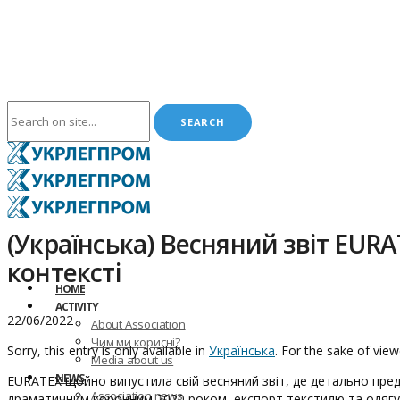
(Українська) Весняний звіт EURA
контексті
HOME
ACTIVITY
22/06/2022
About Association
Чим ми корисні?
Sorry, this entry is only available in
Українська
. For the sake of vie
Media about us
NEWS
EURATEX щойно випустила свій весняний звіт, де детально пред
Association news
драматичним коронним 2020 роком, експорт текстилю та одягу з