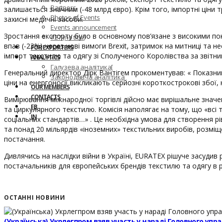
Partners
залишається значним (-48 млрд євро). Крім того, імпортні ціни 
Photos of Events
захисні медичні засоби.
Events announcement
Зростання експорту було в основному пов’язане з високими пок
#27 (no title)
впав (-23%) через нові вимоги Brexit, затримок на митниці та н
FOR EXPORTERS
імпорт текстилю та одягу зі Сполученого Королівства за звітний
ANALYTICS
Галузева аналітика[
Генеральний директор Дірк Вантігем прокоментував: « Показник
Законодавча аналітика
ціни на енергоносії викликають серйозні короткострокові збої,
OUR MEMBERS
CONTACTS
Вимірювання міжнародної торгівлі дійсно має вирішальне значе
FB
та циркулярного текстилю. Комісія наполягає на тому, що «всі
IN
соціальних стандартів…» . Це необхідна умова для створення рі
та понад 20 мільярдів «іноземних» текстильних виробів, розм
постачання.
Дивлячись на наслідки війни в Україні, EURATEX рішуче засудив
постачальників для європейських брендів текстилю та одягу в 
ОСТАННІ НОВИНИ
(Українська) Укрлегпром взяв участь у нараді Головного уп