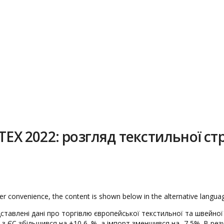
TEX 2022: розгляд текстильної ст
wer convenience, the content is shown below in the alternative languag
ставлені дані про торгівлю європейської текстильної та швейної
 ЄС збільшився на +10,6. %, а імпорт зменшився на -7,5%. В рез