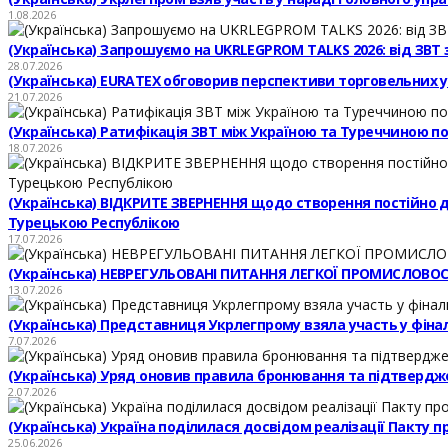
1.08.2026
(Українська) Запрошуємо на UKRLEGPROM TALKS 2026: від ЗВТ 
28.07.2026
(Українська) EURATEX обговорив перспективи торговельних 
21.07.2026
(Українська) Ратифікація ЗВТ між Україною та Туреччиною по
18.07.2026
(Українська) ВІДКРИТЕ ЗВЕРНЕННЯ щодо створення постійно дію
Турецькою Республікою
17.07.2026
(Українська) НЕВРЕГУЛЬОВАНІ ПИТАННЯ ЛЕГКОЇ ПРОМИСЛОВОСТ
13.07.2026
(Українська) Представниця Укрлегпрому взяла участь у фіналь
7.07.2026
(Українська) Уряд оновив правила бронювання та підтвердж
2.07.2026
(Українська) Україна поділилася досвідом реалізації Пакту
25.06.2026