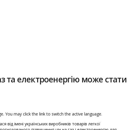
аз та електроенергію може стати
e. You may click the link to switch the active language.
ся від імені українських виробників товарів легкої
рогнозованого підвищення цін на газ і електроенергію для