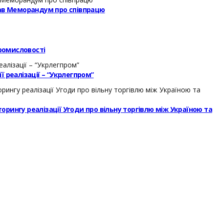
исав Меморандум про співпрацю
ромисловості
 реалізації – “Укрлегпром”
торингу реалізації Угоди про вільну торгівлю між Україною та