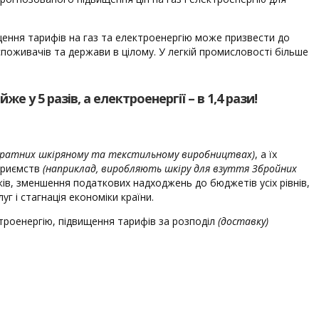
щення тарифів на газ та електроенергію може призвести до
споживачів та держави в цілому. У легкій промисловості більше
 у 5 разів, а електроенергії – в 1,4 рази!
тратних шкіряному та текстильному виробництвах)
, а їх
дприємств
(наприклад, виробляють шкіру для взуття Збройних
иків, зменшення податкових надходжень до бюджетів усіх рівнів,
г і стагнація економіки країни.
ктроенергію, підвищення тарифів за розподіл
(доставку)