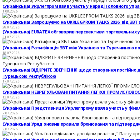
(Українська) Укрлегпром взяв участь у нараді Головного уп
1.08.2026
(Українська) Запрошуємо на UKRLEGPROM TALKS 2026: від ЗВТ 
28.07.2026
(Українська) EURATEX обговорив перспективи торговельних 
21.07.2026
(Українська) Ратифікація ЗВТ між Україною та Туреччиною по
18.07.2026
(Українська) ВІДКРИТЕ ЗВЕРНЕННЯ щодо створення постійно дію
Турецькою Республікою
17.07.2026
(Українська) НЕВРЕГУЛЬОВАНІ ПИТАННЯ ЛЕГКОЇ ПРОМИСЛОВОСТ
13.07.2026
(Українська) Представниця Укрлегпрому взяла участь у фіналь
7.07.2026
(Українська) Уряд оновив правила бронювання та підтвердж
2.07.2026
(Українська) Україна поділилася досвідом реалізації Пакту