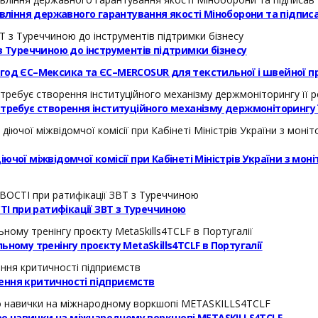
равління державного гарантування якості Міноборони та підп
з Туреччиною до інструментів підтримки бізнесу
угод ЄС–Мексика та ЄС–MERCOSUR для текстильної і швейної п
требує створення інституційного механізму держмоніторингу її
чої міжвідомчої комісії при Кабінеті Міністрів України з моні
І при ратифікації ЗВТ з Туреччиною
ному тренінгу проєкту MetaSkills4TCLF в Португалії
ення критичності підприємств
 про навички на міжнародному воркшопі METASKILLS4TCLF