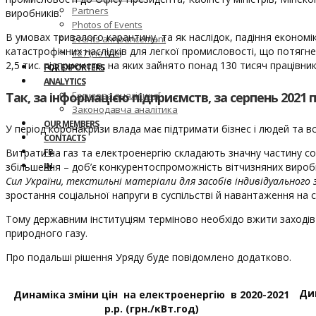
Partners
виробників.
Photos of Events
В умовах тривалого карантину, та як наслідок, падіння економ
Events announcement
катастрофічних наслідків для легкої промисловості, що потягне
#27 (no title)
2,5 тис. підприємств, на яких зайнято понад 130 тисяч працівників
FOR EXPORTERS
ANALYTICS
Так, за інформацією підприємств, за серпень 2021 пр
Галузева аналітика[
Законодавча аналітика
OUR MEMBERS
У період коронакризи влада має підтримати бізнес і людей та 
CONTACTS
Витрати на газ та електроенергію складають значну частину со
FB
збільшення – доб’є конкурентоспроможність вітчизняних вироб
IN
Сил України, текстильні матеріали для засобів індивідуального
зростання соціальної напруги в суспільстві й навантаження на 
Тому державним інституціям терміново необхідо вжити заходів 
природного газу.
Про подальші рішення Уряду буде повідомлено додатково.
Ди
Динаміка зміни цін на електроенергію в 2020-2021
р.р. (грн./кВт.год)