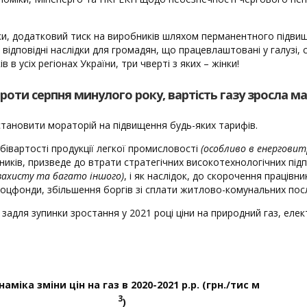
іки, додатковий тиск на виробників шляхом перманентного підви
 відповідні наслідки для громадян, що працевлаштовані у галузі, 
 в усіх регіонах України, три чверті з яких – жінки!
оти серпня минулого року, вартість газу зросла майже
встановити мораторій на підвищення будь-яких тарифів.
бівартості продукції легкої промисловості
(особливо в енергови
ників, призведе до втрати стратегічних високотехнологічних пі
 захисту та багато іншого)
, і як наслідок, до скорочення працівн
соцфонди, збільшення боргів зі сплати житлово-комунальних послу
задля зупинки зростання у 2021 році ціни на природний газ, еле
наміка зміни цін на газ
в 2020-2021 р.р. (грн./тис м
3
)