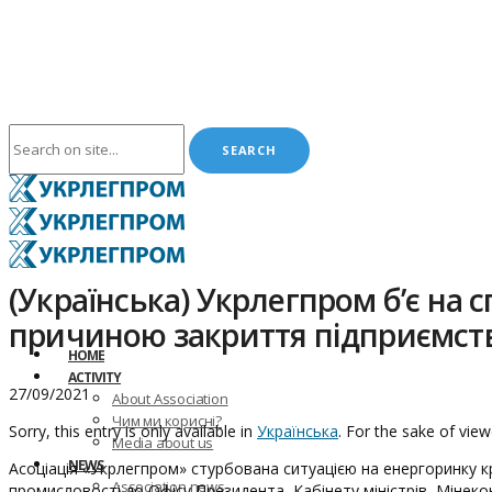
(Українська) Укрлегпром б’є на 
причиною закриття підприємст
HOME
ACTIVITY
27/09/2021
About Association
Чим ми корисні?
Sorry, this entry is only available in
Українська
. For the sake of vie
Media about us
NEWS
Асоціація «Укрлегпром» стурбована ситуацією на енергоринку кра
Association news
промисловості до Офісу Президента, Кабінету міністрів, Мінек