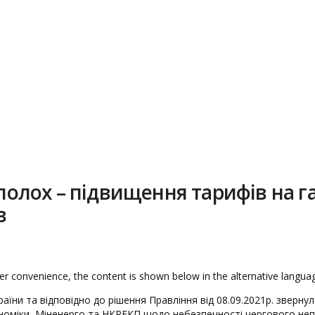
сполох – підвищення тарифів на г
в
wer convenience, the content is shown below in the alternative languag
їни та відповідно до рішення Правління від 08.09.2021р. звернула
ономіки, Міненерго та НКРЕКП щодо небезпечності чергового неп