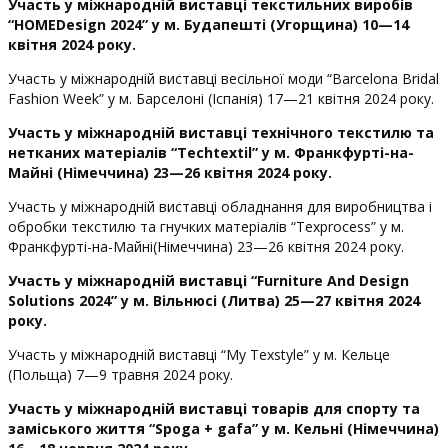
Участь у міжнародній виставці текстильних виробів
“
HOMEDesign
2024” у м. Будапешті (Угорщина) 10—14
квітня 2024 року.
Участь у міжнародній виставці весільної моди “Barcelona Bridal
Fashion Week” у м. Барселоні (Іспанія) 17—21 квітня 2024 року.
Участь у міжнародній виставці технічного текстилю та
нетканих матеріалів “
Techtextil
” у м. Франкфурті-на-
Майні (Німеччина) 23—26 квітня 2024 року.
Участь у міжнародній виставці обладнання для виробництва і
обробки текстилю та гнучких матеріалів “Texprocess” у м.
Франкфурті-на-Майні(Німеччина) 23—26 квітня 2024 року.
Участь у міжнародній виставці “
Furniture
And
Design
Solutions
2024” у м. Вільнюсі (Литва) 25—27 квітня 2024
року.
Участь у міжнародній виставці “My Texstyle” у м. Кельце
(Польща) 7—9 травня 2024 року.
Участь у міжнародній виставці товарів для спорту та
заміського життя “
Spoga
+
gafa
” у м. Кельні (Німеччина)