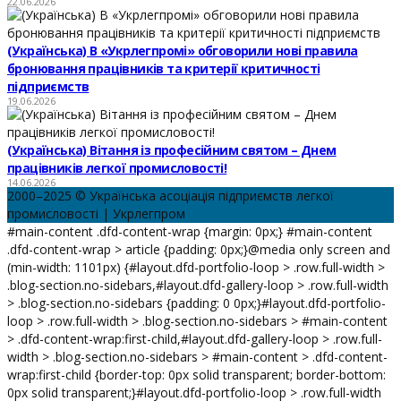
22.06.2026
(Українська) В «Укрлегпромі» обговорили нові правила
бронювання працівників та критерії критичності
підприємств
19.06.2026
(Українська) Вітання із професійним святом – Днем
працівників легкої промисловості!
14.06.2026
2000–2025 © Українська асоціація підприємств легкої
промисловості | Укрлегпром
#main-content .dfd-content-wrap {margin: 0px;} #main-content
.dfd-content-wrap > article {padding: 0px;}@media only screen and
(min-width: 1101px) {#layout.dfd-portfolio-loop > .row.full-width >
.blog-section.no-sidebars,#layout.dfd-gallery-loop > .row.full-width
> .blog-section.no-sidebars {padding: 0 0px;}#layout.dfd-portfolio-
loop > .row.full-width > .blog-section.no-sidebars > #main-content
> .dfd-content-wrap:first-child,#layout.dfd-gallery-loop > .row.full-
width > .blog-section.no-sidebars > #main-content > .dfd-content-
wrap:first-child {border-top: 0px solid transparent; border-bottom:
0px solid transparent;}#layout.dfd-portfolio-loop > .row.full-width