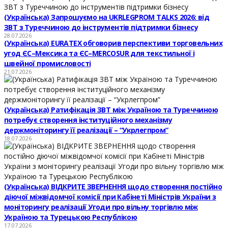
(Українська) Запрошуємо на UKRLEGPROM TALKS 2026: від
ЗВТ з Туреччиною до інструментів підтримки бізнесу
28.07.2026
(Українська) EURATEX обговорив перспективи торговельних
угод ЄС–Мексика та ЄС–MERCOSUR для текстильної і
швейної промисловості
21.07.2026
(Українська) Ратифікація ЗВТ між Україною та Туреччиною
потребує створення інституційного механізму
держмоніторингу її реалізації – “Укрлегпром”
18.07.2026
(Українська) ВІДКРИТЕ ЗВЕРНЕННЯ щодо створення постійно
діючої міжвідомчої комісії при Кабінеті Міністрів України з
моніторингу реалізації Угоди про вільну торгівлю між
Україною та Турецькою Республікою
17.07.2026