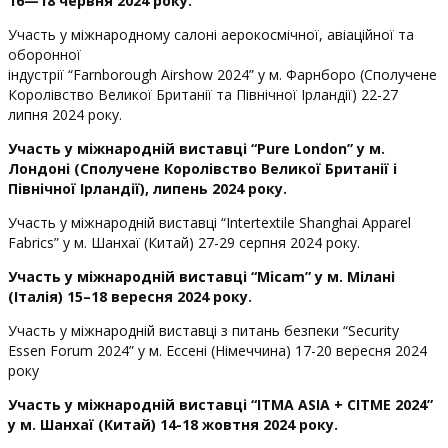
16—18 червня 2024 року.
Участь у міжнародному салоні аерокосмічної, авіаційної та
оборонної
індустрії “Farnborough Airshow 2024” у м. Фарнборо (Сполучене
Королівство Великої Британії та Північної Ірландії) 22-27
липня 2024 року.
Участь у міжнародній виставці “
Pure
London
” у м.
Лондоні (Сполучене Королівство Великої Британії і
Північної Ірландії), липень 2024 року.
Участь у міжнародній виставці “Intertextile Shanghai Apparel
Fabrics” у м. Шанхаї (Китай) 27-29 серпня 2024 року.
Участь у міжнародній виставці “Micam” у м. Мілані
(Італія)
15
–
18 вересня 2024 року
.
Участь у міжнародній виставці з питань безпеки “Security
Essen Forum 2024” у м. Ессені (Німеччина) 17-20 вересня 2024
року
Участь у міжнародній виставці “
ITMA
ASIA
+
CITME
2024”
у м. Шанхаї (Китай) 14-18 жовтня 2024 року.