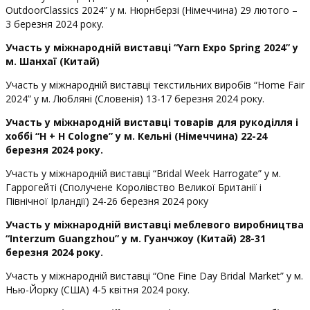
OutdoorClassics 2024” у м. Нюрнберзі (Німеччина) 29 лютого –
3 березня 2024 року.
Участь у міжнародній виставці “
Yarn
Expo
Spring
2024” у
м. Шанхаї (Китай)
Участь у міжнародній виставці текстильних виробів “Home Fair
2024” у м. Любляні (Словенія) 13-17 березня 2024 року.
Участь у міжнародній виставці товарів для рукоділля і
хоббі “
H
+
H
Cologne
” у м. Кельні (Німеччина) 22-24
березня 2024 року.
Участь у міжнародній виставці “Bridal Week Harrogate” у м.
Гаррогейті (Сполучене Королівство Великої Британії і
Північної Ірландії) 24-26 березня 2024 року
Участь у міжнародній виставці меблевого виробництва
“
Interzum
Guangzhou
” у м. Гуанчжоу (Китай) 28-31
березня 2024 року.
Участь у міжнародній виставці “One Fine Day Bridal Market” у м.
Нью-Йорку (США) 4-5 квітня 2024 року.