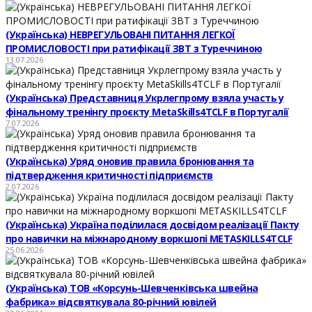
(Українська) НЕВРЕГУЛЬОВАНІ ПИТАННЯ ЛЕГКОЇ
ПРОМИСЛОВОСТІ при ратифікації ЗВТ з Туреччиною
13.07.2026
(Українська) Представниця Укрлегпрому взяла участь у
фінальному тренінгу проєкту MetaSkills4TCLF в Португалії
7.07.2026
(Українська) Уряд оновив правила бронювання та
підтвердження критичності підприємств
2.07.2026
(Українська) Україна поділилася досвідом реалізації Пакту
про навички на міжнародному воркшопі METASKILLS4TCLF
25.06.2026
(Українська) ТОВ «Корсунь-Шевченківська швейна
фабрика» відсвяткувала 80-річний ювілей