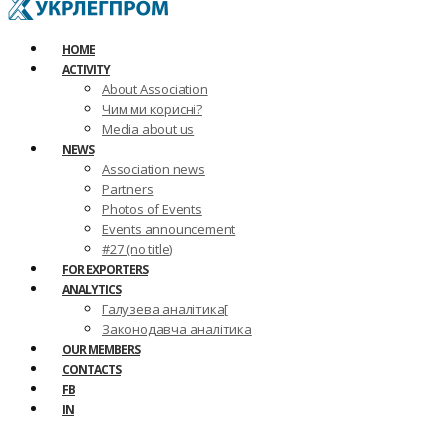
HOME
ACTIVITY
About Association
Чим ми корисні?
Media about us
NEWS
Association news
Partners
Photos of Events
Events announcement
#27 (no title)
FOR EXPORTERS
ANALYTICS
Галузева аналітика[
Законодавча аналітика
OUR MEMBERS
CONTACTS
FB
IN