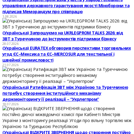
управління державного гарантування якості Міноборони та
підписав Меморандум про співпрацю
1.08.2026
(Українська) Запрошуємо на UKRLEGPROM TALKS 2026: від
ЗВТ з Туреччиною до інструментів підтримки бізнесу
28.07.2026
(Українська) EURATEX обговорив перспективи торговельних
угод ЄС–Мексика та ЄС–MERCOSUR для текстильної і
швейної промисловості
21.07.2026
(Українська) Ратифікація ЗВТ між Україною та Туреччиною
потребує створення інституційного механізму
держмоніторингу її реалізації – “Укрлегпром”
18.07.2026
(Українська) ВІДКРИТЕ ЗВЕРНЕННЯ щодо створення постійно