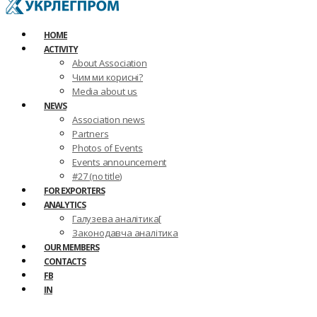
HOME
ACTIVITY
About Association
Чим ми корисні?
Media about us
NEWS
Association news
Partners
Photos of Events
Events announcement
#27 (no title)
FOR EXPORTERS
ANALYTICS
Галузева аналітика[
Законодавча аналітика
OUR MEMBERS
CONTACTS
FB
IN