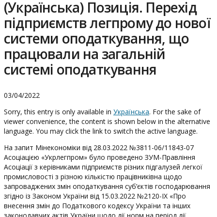
(Українська) Позиція. Перехід
підприємств легпрому до нової
системи оподаткування, що
працювали на загальній
системі оподаткування
03/04/2022
Sorry, this entry is only available in
Українська
. For the sake of
viewer convenience, the content is shown below in the alternative
language. You may click the link to switch the active language.
На запит Мінекономіки від 28.03.2022 №3811-06/11843-07
Асоціацією «Укрлегпром» було проведено ЗУМ-Правління
Асоціації з керівниками підприємств різних підгалузей легкої
промисловості з різною кількістю працівниківна щодо
запроваджених змін оподаткування суб’єктів господарювання
згідно із Законом України від 15.03.2022 №2120-ІХ «Про
внесення змін до Податкового кодексу України та інших
законодавчих актів України щодо дії норм на період дії