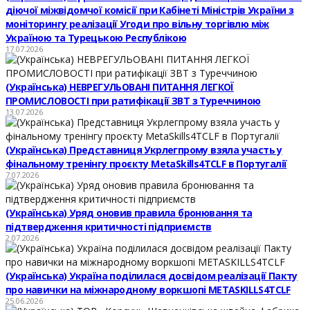
діючої міжвідомчої комісії при Кабінеті Міністрів України з
моніторингу реалізації Угоди про вільну торгівлю між
Україною та Турецькою Республікою
17.07.2026
(Українська) НЕВРЕГУЛЬОВАНІ ПИТАННЯ ЛЕГКОЇ
ПРОМИСЛОВОСТІ при ратифікації ЗВТ з Туреччиною
13.07.2026
(Українська) Представниця Укрлегпрому взяла участь у
фінальному тренінгу проєкту MetaSkills4TCLF в Португалії
7.07.2026
(Українська) Уряд оновив правила бронювання та
підтвердження критичності підприємств
2.07.2026
(Українська) Україна поділилася досвідом реалізації Пакту
про навички на міжнародному воркшопі METASKILLS4TCLF
25.06.2026