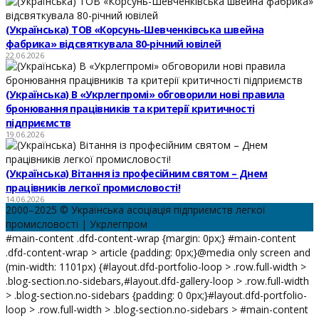
(Українська) ТОВ «Корсунь-Шевченківська швейна
фабрика» відсвяткувала 80-річний ювілей
22.06.2026
(Українська) В «Укрлегпромі» обговорили нові правила
бронювання працівників та критерії критичності
підприємств
19.06.2026
(Українська) Вітання із професійним святом – Днем
працівників легкої промисловості!
14.06.2026
2000–2025 © Українська асоціація підприємств легкої
промисловості | Укрлегпром
#main-content .dfd-content-wrap {margin: 0px;} #main-content
.dfd-content-wrap > article {padding: 0px;}@media only screen and
(min-width: 1101px) {#layout.dfd-portfolio-loop > .row.full-width >
.blog-section.no-sidebars,#layout.dfd-gallery-loop > .row.full-width
> .blog-section.no-sidebars {padding: 0 0px;}#layout.dfd-portfolio-
loop > .row.full-width > .blog-section.no-sidebars > #main-content