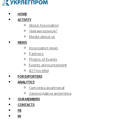
HOME
ACTIVITY
About Association
Чим ми корисні?
Media about us
NEWS
Association news
Partners
Photos of Events
Events announcement
#27 (no title)
FOR EXPORTERS
ANALYTICS
Галузева аналітика[
Законодавча аналітика
OUR MEMBERS
CONTACTS
FB
IN