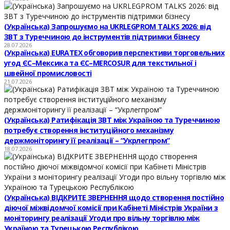
(Українська) Запрошуємо на UKRLEGPROM TALKS 2026: від
ЗВТ з Туреччиною до інструментів підтримки бізнесу
28.07.2026
(Українська) EURATEX обговорив перспективи торговельних
угод ЄС–Мексика та ЄС–MERCOSUR для текстильної і
швейної промисловості
21.07.2026
(Українська) Ратифікація ЗВТ між Україною та Туреччиною
потребує створення інституційного механізму
держмоніторингу її реалізації – “Укрлегпром”
18.07.2026
(Українська) ВІДКРИТЕ ЗВЕРНЕННЯ щодо створення постійно
діючої міжвідомчої комісії при Кабінеті Міністрів України з
моніторингу реалізації Угоди про вільну торгівлю між
Україною та Турецькою Республікою