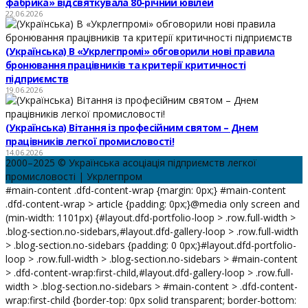
фабрика» відсвяткувала 80-річний ювілей
22.06.2026
(Українська) В «Укрлегпромі» обговорили нові правила
бронювання працівників та критерії критичності
підприємств
19.06.2026
(Українська) Вітання із професійним святом – Днем
працівників легкої промисловості!
14.06.2026
2000–2025 © Українська асоціація підприємств легкої
промисловості | Укрлегпром
#main-content .dfd-content-wrap {margin: 0px;} #main-content
.dfd-content-wrap > article {padding: 0px;}@media only screen and
(min-width: 1101px) {#layout.dfd-portfolio-loop > .row.full-width >
.blog-section.no-sidebars,#layout.dfd-gallery-loop > .row.full-width
> .blog-section.no-sidebars {padding: 0 0px;}#layout.dfd-portfolio-
loop > .row.full-width > .blog-section.no-sidebars > #main-content
> .dfd-content-wrap:first-child,#layout.dfd-gallery-loop > .row.full-
width > .blog-section.no-sidebars > #main-content > .dfd-content-
wrap:first-child {border-top: 0px solid transparent; border-bottom: