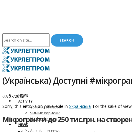
(Українська) Доступні #мікрогран
HOME
07/07/2022
ACTIVITY
Sorry, this entry is only available in
Українська
. For the sake of vie
About Association
Чим ми корисні?
Мікрогранти до 250 тис.грн. на створе
Media about us
NEWS
Association news