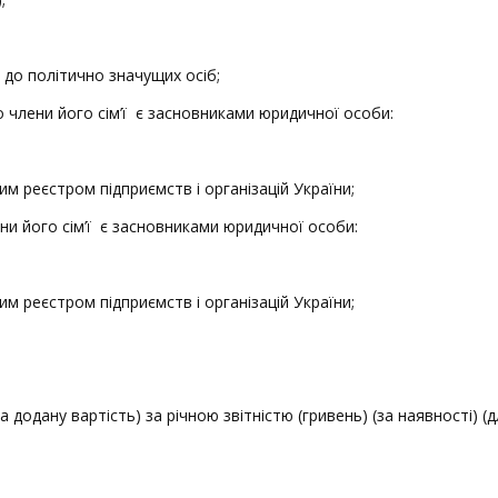
ї до політично значущих осіб;
о члени його сім’ї є засновниками юридичної особи:
м реєстром підприємств і організацій України;
ени його сім’ї є засновниками юридичної особи:
м реєстром підприємств і організацій України;
 додану вартість) за річною звітністю (гривень) (за наявності) 