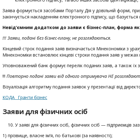
Заява формується засобами Порталу Дія у довільній формі, прид
закінчується накладенням електронного підпису, що базується 
Невід’ємним додатком до заяви є бізнес-план, форма як
!!! Заяви, подані без бізнес-плану, не розглядаються.
Кінцевий строк подання заяв визначається Мінекономіки з ура
Мінекономіки встановлює кінцеві строки подання заяв у межах к
Уповноважений банк формує перелік поданих заяв, а також їх з
!!!
Повторно подані заяви від одного отримувача НЕ розглядают
Візуалізація алгоритму подання заявок у презентації від дирек
КОДА _Гранти бізнес
Заяви для фізичних осіб
У заяві для фізичних осіб, фізичних осіб — підприємців за
1) прізвище, власне ім’я, по батькові (за наявності);