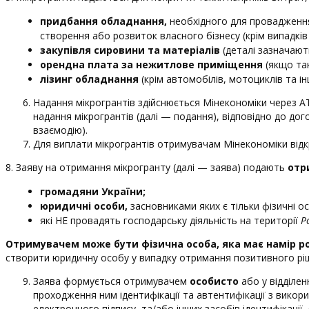
придбання обладнання,
необхідного для провадження
створення або розвиток власного бізнесу (крім випадкі
закупівля сировини та матеріалів
(деталі зазначают
орендна плата за нежитлове приміщення
(якщо так
лізинг обладнання
(крім автомобілів, мотоциклів та 
Надання мікрогрантів здійснюється Мінекономіки через А
надання мікрогрантів (далі — подання), відповідно до д
взаємодію).
Для виплати мікрогрантів отримувачам Мінекономіки відк
8. Заяву на отримання мікрогранту (далі — заява) подають
отр
громадяни України;
юридичні особи,
засновниками яких є тільки фізичні о
які НЕ провадять господарську діяльність на території
Р
Отримувачем може бути фізична особа, яка має намір ро
створити юридичну особу у випадку отримання позитивного ріш
Заява формується отримувачем
особисто
або у відділе
проходження ним ідентифікації та автентифікації з викор
електронного підпису, та/або інших засобів ідентифікаці