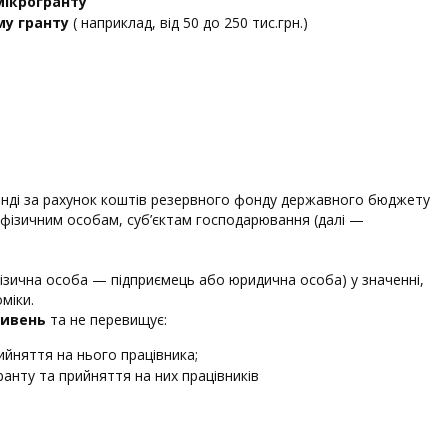
мікрогранту
му гранту
( наприклад, від 50 до 250 тис.грн.)
нді за рахунок коштів резервного фонду державного бюджету
фізичним особам, суб’єктам господарювання (далі —
ізична особа — підприємець або юридична особа) у значенні,
міки.
ривень
та не перевищує:
ийняття на нього працівника;
анту та прийняття на них працівників