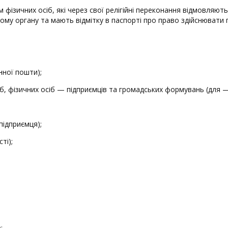
м фізичних осіб, які через свої релігійні переконання відмовляю
ому органу та мають відмітку в паспорті про право здійснювати 
нної пошти);
іб, фізичних осіб — підприємців та громадських формувань (для 
підприємця);
ті);
;