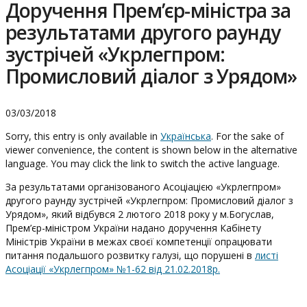
Доручення Прем’єр-міністра за
результатами другого раунду
зустрічей «Укрлегпром:
Промисловий діалог з Урядом»
03/03/2018
Sorry, this entry is only available in
Українська
. For the sake of
viewer convenience, the content is shown below in the alternative
language. You may click the link to switch the active language.
За результатами організованого Асоціацією «Укрлегпром»
другого раунду зустрічей «Укрлегпром: Промисловий діалог з
Урядом», який відбувся 2 лютого 2018 року у м.Богуслав,
Прем’єр-міністром України надано доручення Кабінету
Міністрів України в межах своєї компетенції опрацювати
питання подальшого розвитку галузі, що порушені в
листі
Асоціації «Укрлегпром» №1-62 від 21.02.2018р.