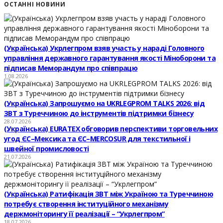
ОСТАННІ НОВИНИ
(Українська) Укрлегпром взяв участь у нараді Головного
управління державного гарантування якості Міноборони та
підписав Меморандум про співпрацю
1.08.2026
(Українська) Запрошуємо на UKRLEGPROM TALKS 2026: від
ЗВТ з Туреччиною до інструментів підтримки бізнесу
28.07.2026
(Українська) EURATEX обговорив перспективи торговельних
угод ЄС–Мексика та ЄС–MERCOSUR для текстильної і
швейної промисловості
21.07.2026
(Українська) Ратифікація ЗВТ між Україною та Туреччиною
потребує створення інституційного механізму
держмоніторингу її реалізації – “Укрлегпром”
18.07.2026