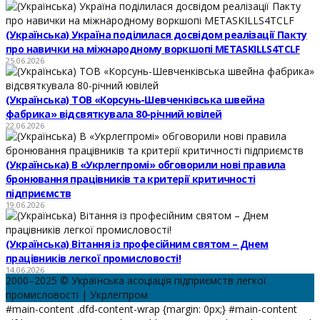
(Українська) Україна поділилася досвідом реалізації Пакту
про навички на міжнародному воркшопі METASKILLS4TCLF
25.06.2026
(Українська) ТОВ «Корсунь-Шевченківська швейна
фабрика» відсвяткувала 80-річний ювілей
22.06.2026
(Українська) В «Укрлегпромі» обговорили нові правила
бронювання працівників та критерії критичності
підприємств
19.06.2026
(Українська) Вітання із професійним святом – Днем
працівників легкої промисловості!
14.06.2026
2000–2025 © Українська асоціація підприємств легкої
промисловості | Укрлегпром
#main-content .dfd-content-wrap {margin: 0px;} #main-content