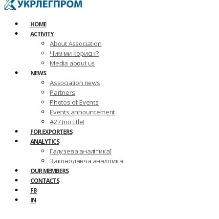
HOME
ACTIVITY
About Association
Чим ми корисні?
Media about us
NEWS
Association news
Partners
Photos of Events
Events announcement
#27 (no title)
FOR EXPORTERS
ANALYTICS
Галузева аналітика[
Законодавча аналітика
OUR MEMBERS
CONTACTS
FB
IN