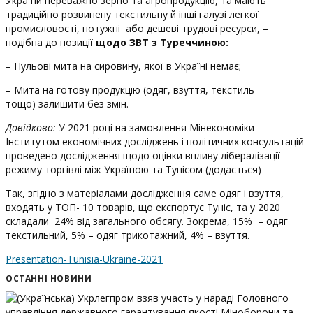
України переважно зерно та агропродукцію, та мають
традиційно розвинену текстильну й інші галузі легкої
промисловості, потужні або дешеві трудові ресурси, –
подібна до позиції
щодо ЗВТ з Туреччиною:
– Нульові мита на сировину, якої в Україні немає;
– Мита на готову продукцію (одяг, взуття, текстиль
тощо) залишити без змін.
Довідково:
У 2021 році на замовлення Мінекономіки
Інститутом економічних досліджень і політичних консультацій
проведено дослідження щодо оцінки впливу лібералізації
режиму торгівлі між Україною та Тунісом (додається)
Так, згідно з матеріалами дослідження саме одяг і взуття,
входять у ТОП- 10 товарів, що експортує Туніс, та у 2020
складали 24% від загального обсягу. Зокрема, 15% – одяг
текстильний, 5% – одяг трикотажний, 4% – взуття.
Presentation-Tunisia-Ukraine-2021
ОСТАННІ НОВИНИ