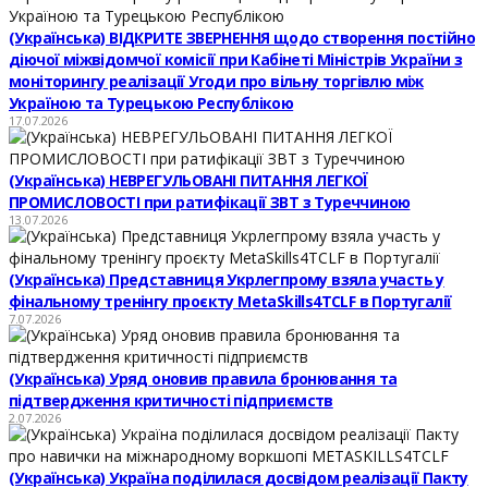
(Українська) ВІДКРИТЕ ЗВЕРНЕННЯ щодо створення постійно
діючої міжвідомчої комісії при Кабінеті Міністрів України з
моніторингу реалізації Угоди про вільну торгівлю між
Україною та Турецькою Республікою
17.07.2026
(Українська) НЕВРЕГУЛЬОВАНІ ПИТАННЯ ЛЕГКОЇ
ПРОМИСЛОВОСТІ при ратифікації ЗВТ з Туреччиною
13.07.2026
(Українська) Представниця Укрлегпрому взяла участь у
фінальному тренінгу проєкту MetaSkills4TCLF в Португалії
7.07.2026
(Українська) Уряд оновив правила бронювання та
підтвердження критичності підприємств
2.07.2026
(Українська) Україна поділилася досвідом реалізації Пакту