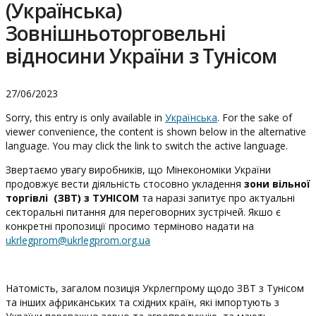
(Українська)
Зовнішньоторговельні
відносини України з Тунісом
27/06/2023
Sorry, this entry is only available in
Українська
. For the sake of
viewer convenience, the content is shown below in the alternative
language. You may click the link to switch the active language.
Звертаємо увагу виробників, що Мінекономіки України
продовжує вести діяльність стосовно укладення
зони вільної
торгівлі (ЗВТ) з ТУНІСОМ
та наразі запитує про актуальні
секторальні питання для переговорних зустрічей. Якшо є
конкретні пропозиції просимо терміново надати на
ukrlegprom@ukrlegprom.org.ua
Натомість, загалом позиція Укрлегпрому щодо ЗВТ з Тунісом
та інших африканських та східних країн, які імпортують з