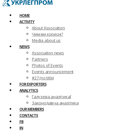
HOME
ACTIVITY
About Association
Чим ми корисні?
Media about us
NEWS
Association news
Partners
Photos of Events
Events announcement
#27 (no title)
FOR EXPORTERS
ANALYTICS
Галузева аналітика[
Законодавча аналітика
OUR MEMBERS
CONTACTS
FB
IN