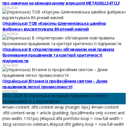
про навички на міжнародному воркшопі METASKILLS4TCLF
25.06.2026
(Українська) ТОВ «Корсунь-Шевченківська швейна
фабрика» відсвяткувала 80-річний ювілей
22.06.2026
(Українська) В «Укрлегпромі» обговорили нові правила
бронювання працівників та критерії критичності
підприємств
19.06.2026
(Українська) Вітання із професійним святом – Днем
працівників легкої промисловості!
14.06.2026
2000–2025 © Українська асоціація підприємств легкої
промисловості | Укрлегпром
#main-content .dfd-content-wrap {margin: 0px;} #main-content
.dfd-content-wrap > article {padding: 0px;}@media only screen and
(min-width: 1101px) {#layout.dfd-portfolio-loop > .row.full-width >
.blog-section.no-sidebars,#layout.dfd-gallery-loop > .row.full-width