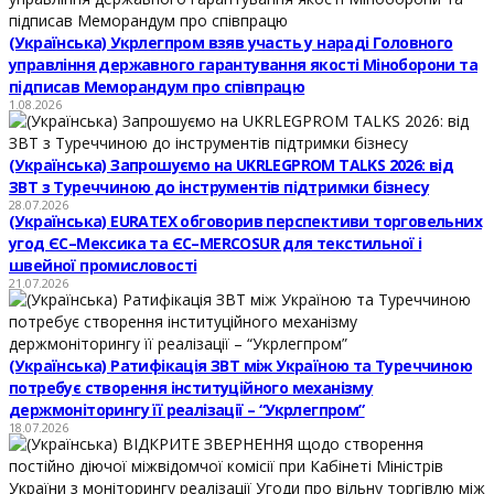
(Українська) Укрлегпром взяв участь у нараді Головного
управління державного гарантування якості Міноборони та
підписав Меморандум про співпрацю
1.08.2026
(Українська) Запрошуємо на UKRLEGPROM TALKS 2026: від
ЗВТ з Туреччиною до інструментів підтримки бізнесу
28.07.2026
(Українська) EURATEX обговорив перспективи торговельних
угод ЄС–Мексика та ЄС–MERCOSUR для текстильної і
швейної промисловості
21.07.2026
(Українська) Ратифікація ЗВТ між Україною та Туреччиною
потребує створення інституційного механізму
держмоніторингу її реалізації – “Укрлегпром”
18.07.2026