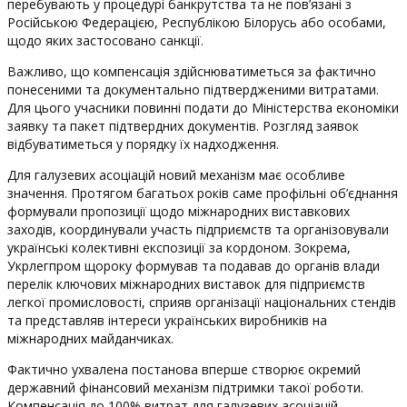
перебувають у процедурі банкрутства та не пов’язані з
Російською Федерацією, Республікою Білорусь або особами,
щодо яких застосовано санкції.
Важливо, що компенсація здійснюватиметься за фактично
понесеними та документально підтвердженими витратами.
Для цього учасники повинні подати до Міністерства економіки
заявку та пакет підтвердних документів. Розгляд заявок
відбуватиметься у порядку їх надходження.
Для галузевих асоціацій новий механізм має особливе
значення. Протягом багатьох років саме профільні об’єднання
формували пропозиції щодо міжнародних виставкових
заходів, координували участь підприємств та організовували
українські колективні експозиції за кордоном. Зокрема,
Укрлегпром щороку формував та подавав до органів влади
перелік ключових міжнародних виставок для підприємств
легкої промисловості, сприяв організації національних стендів
та представляв інтереси українських виробників на
міжнародних майданчиках.
Фактично ухвалена постанова вперше створює окремий
державний фінансовий механізм підтримки такої роботи.
Компенсація до 100% витрат для галузевих асоціацій