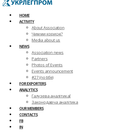
HOME
ACTIVITY
About Association
Чим ми корисні?
Media about us
NEWS
Association news
Partners
Photos of Events
Events announcement
#27 (no title)
FOR EXPORTERS
ANALYTICS
Галузева аналітика[
Законодавча аналітика
OUR MEMBERS
CONTACTS
FB
IN