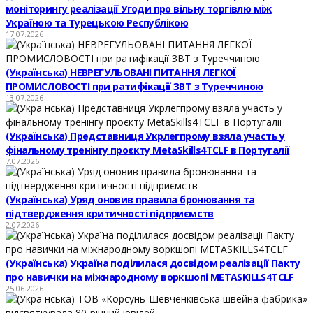
моніторингу реалізації Угоди про вільну торгівлю між
Україною та Турецькою Республікою
17.07.2026
(Українська) НЕВРЕГУЛЬОВАНІ ПИТАННЯ ЛЕГКОЇ
ПРОМИСЛОВОСТІ при ратифікації ЗВТ з Туреччиною
13.07.2026
(Українська) Представниця Укрлегпрому взяла участь у
фінальному тренінгу проєкту MetaSkills4TCLF в Португалії
7.07.2026
(Українська) Уряд оновив правила бронювання та
підтвердження критичності підприємств
2.07.2026
(Українська) Україна поділилася досвідом реалізації Пакту
про навички на міжнародному воркшопі METASKILLS4TCLF
25.06.2026