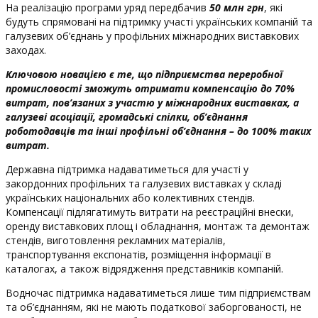
На реалізацію програми уряд передбачив
50 млн грн
, які
будуть спрямовані на підтримку участі українських компаній та
галузевих об’єднань у профільних міжнародних виставкових
заходах.
Ключовою новацією є те, що підприємства переробної
промисловості зможуть отримати компенсацію до 70%
витрат, пов’язаних з участю у міжнародних виставках, а
галузеві асоціації, громадські спілки, об’єднання
роботодавців та інші профільні об’єднання – до 100% таких
витрат.
Державна підтримка надаватиметься для участі у
закордонних профільних та галузевих виставках у складі
українських національних або колективних стендів.
Компенсації підлягатимуть витрати на реєстраційні внески,
оренду виставкових площ і обладнання, монтаж та демонтаж
стендів, виготовлення рекламних матеріалів,
транспортування експонатів, розміщення інформації в
каталогах, а також відрядження представників компаній.
Водночас підтримка надаватиметься лише тим підприємствам
та об’єднанням, які не мають податкової заборгованості, не