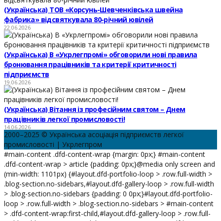
(Українська) ТОВ «Корсунь-Шевченківська швейна
фабрика» відсвяткувала 80-річний ювілей
22.06.2026
(Українська) В «Укрлегпромі» обговорили нові правила
бронювання працівників та критерії критичності
підприємств
19.06.2026
(Українська) Вітання із професійним святом – Днем
працівників легкої промисловості!
14.06.2026
2000–2025 © Українська асоціація підприємств легкої
промисловості | Укрлегпром
#main-content .dfd-content-wrap {margin: 0px;} #main-content
.dfd-content-wrap > article {padding: 0px;}@media only screen and
(min-width: 1101px) {#layout.dfd-portfolio-loop > .row.full-width >
.blog-section.no-sidebars,#layout.dfd-gallery-loop > .row.full-width
> .blog-section.no-sidebars {padding: 0 0px;}#layout.dfd-portfolio-
loop > .row.full-width > .blog-section.no-sidebars > #main-content
> .dfd-content-wrap:first-child,#layout.dfd-gallery-loop > .row.full-