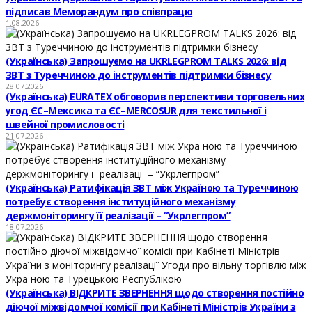
підписав Меморандум про співпрацю
1.08.2026
(Українська) Запрошуємо на UKRLEGPROM TALKS 2026: від
ЗВТ з Туреччиною до інструментів підтримки бізнесу
28.07.2026
(Українська) EURATEX обговорив перспективи торговельних
угод ЄС–Мексика та ЄС–MERCOSUR для текстильної і
швейної промисловості
21.07.2026
(Українська) Ратифікація ЗВТ між Україною та Туреччиною
потребує створення інституційного механізму
держмоніторингу її реалізації – “Укрлегпром”
18.07.2026
(Українська) ВІДКРИТЕ ЗВЕРНЕННЯ щодо створення постійно
діючої міжвідомчої комісії при Кабінеті Міністрів України з