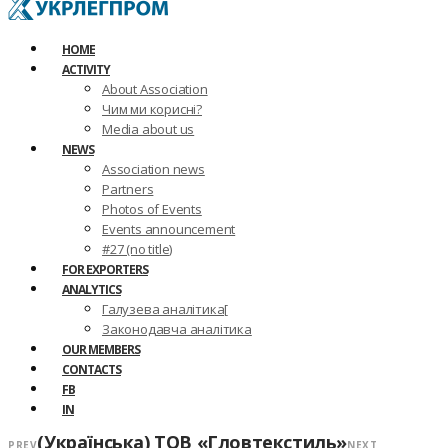
HOME
ACTIVITY
About Association
Чим ми корисні?
Media about us
NEWS
Association news
Partners
Photos of Events
Events announcement
#27 (no title)
FOR EXPORTERS
ANALYTICS
Галузева аналітика[
Законодавча аналітика
OUR MEMBERS
CONTACTS
FB
IN
(Українська) ТОВ «Гловтекстиль»
PREV
NEXT