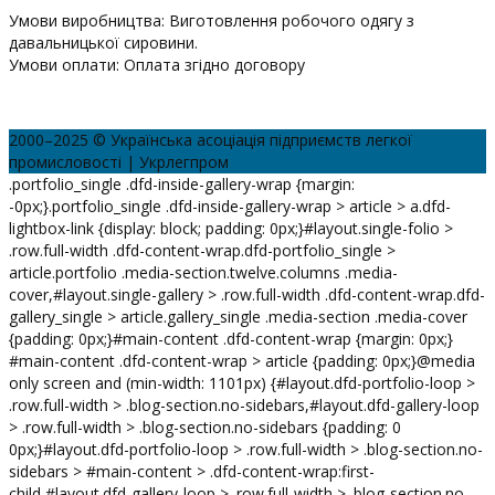
Умови виробництва: Виготовлення робочого одягу з
давальницької сировини.
Умови оплати: Оплата згідно договору
2000–2025 © Українська асоціація підприємств легкої
промисловості | Укрлегпром
.portfolio_single .dfd-inside-gallery-wrap {margin:
-0px;}.portfolio_single .dfd-inside-gallery-wrap > article > a.dfd-
lightbox-link {display: block; padding: 0px;}#layout.single-folio >
.row.full-width .dfd-content-wrap.dfd-portfolio_single >
article.portfolio .media-section.twelve.columns .media-
cover,#layout.single-gallery > .row.full-width .dfd-content-wrap.dfd-
gallery_single > article.gallery_single .media-section .media-cover
{padding: 0px;}#main-content .dfd-content-wrap {margin: 0px;}
#main-content .dfd-content-wrap > article {padding: 0px;}@media
only screen and (min-width: 1101px) {#layout.dfd-portfolio-loop >
.row.full-width > .blog-section.no-sidebars,#layout.dfd-gallery-loop
> .row.full-width > .blog-section.no-sidebars {padding: 0
0px;}#layout.dfd-portfolio-loop > .row.full-width > .blog-section.no-
sidebars > #main-content > .dfd-content-wrap:first-
child,#layout.dfd-gallery-loop > .row.full-width > .blog-section.no-