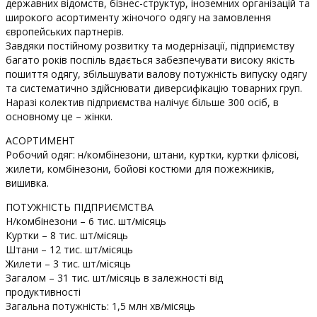
державних відомств, бізнес-структур, іноземних організацій та
широкого асортименту жіночого одягу на замовлення
європейських партнерів.
Завдяки постійному розвитку та модернізації, підприємству
багато років поспіль вдається забезпечувати високу якість
пошиття одягу, збільшувати валову потужність випуску одягу
та систематично здійснювати диверсифікацію товарних груп.
Наразі колектив підприємства налічує більше 300 осіб, в
основному це – жінки.
АСОРТИМЕНТ
Робочий одяг: н/комбінезони, штани, куртки, куртки флісові,
жилети, комбінезони, бойові костюми для пожежників,
вишивка.
ПОТУЖНІСТЬ ПІДПРИЄМСТВА
Н/комбінезони – 6 тис. шт/місяць
Куртки – 8 тис. шт/місяць
Штани – 12 тис. шт/місяць
Жилети – 3 тис. шт/місяць
Загалом – 31 тис. шт/місяць в залежності від
продуктивності
Загальна потужність: 1,5 млн хв/місяць