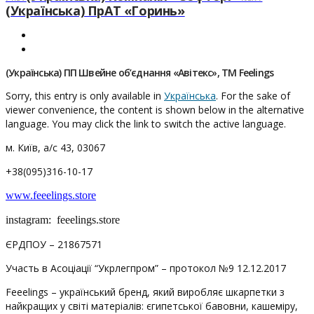
(Українська) ПрАТ «Горинь»
(Українська) ПП Швейне об’єднання «Авітекс», ТМ Feelings
Sorry, this entry is only available in
Українська
. For the sake of
viewer convenience, the content is shown below in the alternative
language. You may click the link to switch the active language.
м. Київ, а/с 43, 03067
+38(095)316-10-17
www.feeelings.store
instagram: feeelings.store
ЄРДПОУ – 21867571
Участь в Асоціації “Укрлегпром” – протокол №9 12.12.2017
Feeelings – український бренд, який виробляє шкарпетки з
найкращих у світі матеріалів: єгипетської бавовни, кашеміру,