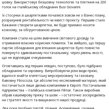
шовку. Використовує безшовну технологію та плетіння на 200
голок на італійському обладнанні Busi Giovanni.
Їх стосунки зі шкарпетками почалися зовсім не з бізнес-плану,
розрахунків рентабельності чи інвест-проекту. Першим стало
бажання створити шкарпетки, які буде приємно носити
кожному, за обгрунтованою ціною.
Компанія стала на шлях вивчення світового досвіду та
отримання власних корисних помилок. Так вийшло, що першу
партію обладнання для в‘язання шкарпеток було повністю
повернуто здивованому постачальнику, через рівень якості,
що не відповідав очікуванням.
Оговтавшись від перших невдач, поступово, було підібрано
обладнання та сировину. Випробовуючи різні види пряжі,
вдалося знайти єгипетську мерсеризовану та газовану
бавовну Filoscozia. Це абсолютно екслюзивний матеріал, який
постачається лише двома компаніями в Європі. Постачальник
підприємства – італійська компанія Filmar. Також виробник
обрав кашемірову пряжу та шовк – і остаточно зосередились
на стратегії якості та вишуканості нашої продукції.
Два роки пробних партій, прання, формування, сушіння,