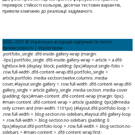
перевірок стійкості кольорів, десятки тестових варіантів,
привели компанію до реалізації задуманого.
2000–2025 © Українська асоціація підприємств легкої
промисловості | Укрлегпром
.portfolio_single .dfd-inside-gallery-wrap {margin:
-0px;}.portfolio_single .dfd-inside-gallery-wrap > article > a.dfd-
lightbox-link {display: block; padding: 0px;}#layout.single-folio >
.row.full-width .dfd-content-wrap.dfd-portfolio_single >
article.portfolio .media-section.twelve.columns .media-
cover,#layout.single-gallery > .row.full-width .dfd-content-wrap.dfd-
gallery_single > article.gallery_single .media-section .media-cover
{padding: 0px;}#main-content .dfd-content-wrap {margin: 0px;}
#main-content .dfd-content-wrap > article {padding: 0px;}@media
only screen and (min-width: 1101px) {#layout.dfd-portfolio-loop >
.row.full-width > .blog-section.no-sidebars,#layout.dfd-gallery-loop
> .row.full-width > .blog-section.no-sidebars {padding: 0
0px;}#layout.dfd-portfolio-loop > .row.full-width > .blog-section.no-
sidebars > #main-content > .dfd-content-wrap:first-