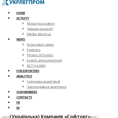
HOME
ACTIVITY
About Association
Чим ми корисні?
Media about us
NEWS
Association news
Partners
Photos of Events
Events announcement
#27 (no title)
FOR EXPORTERS
ANALYTICS
Галузева аналітика[
Законодавча аналітика
OUR MEMBERS
CONTACTS
FB
IN
(Українська) Компанія «Софторг»
PREV
NEXT