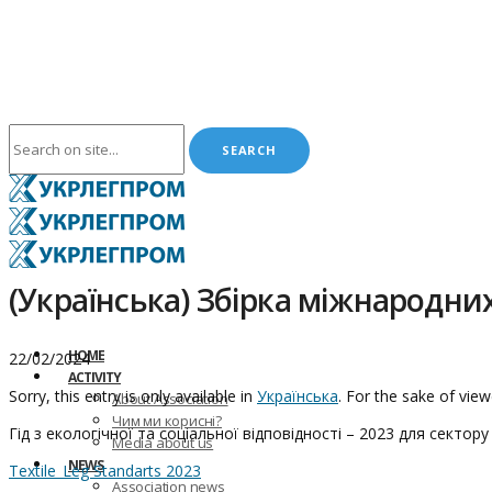
(Українська) Збірка міжнародни
HOME
22/02/2024
ACTIVITY
Sorry, this entry is only available in
Українська
. For the sake of vie
About Association
Чим ми корисні?
Гід з екологічної та соціальної відповідності – 2023 для сектору
Media about us
NEWS
Textile_Leg Standarts 2023
Association news