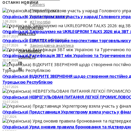
ОСТАННІ НОВИНИ
Partners
Photos of Events
Events announcement
(Українська) Укрлегпром взяв участь у нараді Головного уп
1.08.2026
#27 (no title)
FOR EXPORTERS
(Українська) Запрошуємо на UKRLEGPROM TALKS 2026: від ЗВТ 
ANALYTICS
28.07.2026
Галузева аналітика[
(Українська) EURATEX обговорив перспективи торговельних 
Законодавча аналітика
21.07.2026
OUR MEMBERS
(Українська) Ратифікація ЗВТ між Україною та Туреччиною по
CONTACTS
18.07.2026
FB
IN
(Українська) ВІДКРИТЕ ЗВЕРНЕННЯ щодо створення постійно дію
Турецькою Республікою
17.07.2026
(Українська) НЕВРЕГУЛЬОВАНІ ПИТАННЯ ЛЕГКОЇ ПРОМИСЛОВОСТ
13.07.2026
(Українська) Представниця Укрлегпрому взяла участь у фіналь
7.07.2026
(Українська) Уряд оновив правила бронювання та підтвердж