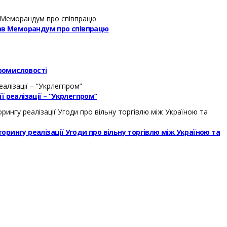
исав Меморандум про співпрацю
ромисловості
 реалізації – “Укрлегпром”
торингу реалізації Угоди про вільну торгівлю між Україною та