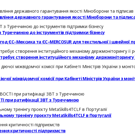
равління державного гарантування якості Міноборони та підп
з Туреччиною до інструментів підтримки бізнесу
угод ЄС–Мексика та ЄС–MERCOSUR для текстильної і швейної п
требує створення інституційного механізму держмоніторингу її
чої міжвідомчої комісії при Кабінеті Міністрів України з моні
І при ратифікації ЗВТ з Туреччиною
ному тренінгу проєкту MetaSkills4TCLF в Португалії
ення критичності підприємств