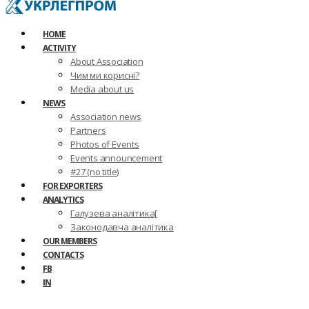
HOME
ACTIVITY
About Association
Чим ми корисні?
Media about us
NEWS
Association news
Partners
Photos of Events
Events announcement
#27 (no title)
FOR EXPORTERS
ANALYTICS
Галузева аналітика[
Законодавча аналітика
OUR MEMBERS
CONTACTS
FB
IN