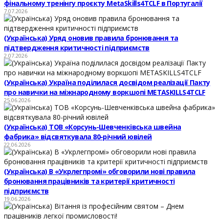
фінальному тренінгу проєкту MetaSkills4TCLF в Португалії
7.07.2026
(Українська) Уряд оновив правила бронювання та
підтвердження критичності підприємств
2.07.2026
(Українська) Україна поділилася досвідом реалізації Пакту
про навички на міжнародному воркшопі METASKILLS4TCLF
25.06.2026
(Українська) ТОВ «Корсунь-Шевченківська швейна
фабрика» відсвяткувала 80-річний ювілей
22.06.2026
(Українська) В «Укрлегпромі» обговорили нові правила
бронювання працівників та критерії критичності
підприємств
19.06.2026