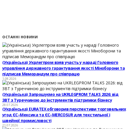
ОСТАННІ НОВИНИ
(Українська) Укрлегпром взяв участь у нараді Головного
управління державного гарантування якості Міноборони та
підписав Меморандум про співпрацю
1.08.2026
(Українська) Запрошуємо на UKRLEGPROM TALKS 2026: від
ЗВТ з Туреччиною до інструментів підтримки бізнесу
28.07.2026
(Українська) EURATEX обговорив перспективи торговельних
угод ЄС–Мексика та ЄС–MERCOSUR для текстильної і
швейної промисловості
21.07.2026