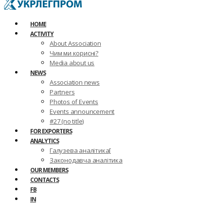
HOME
ACTIVITY
About Association
Чим ми корисні?
Media about us
NEWS
Association news
Partners
Photos of Events
Events announcement
#27 (no title)
FOR EXPORTERS
ANALYTICS
Галузева аналітика[
Законодавча аналітика
OUR MEMBERS
CONTACTS
FB
IN