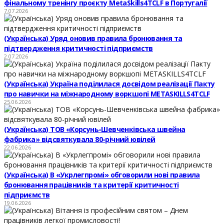
фінальному тренінгу проєкту MetaSkills4TCLF в Португалії
7.07.2026
(Українська) Уряд оновив правила бронювання та
підтвердження критичності підприємств
2.07.2026
(Українська) Україна поділилася досвідом реалізації Пакту
про навички на міжнародному воркшопі METASKILLS4TCLF
25.06.2026
(Українська) ТОВ «Корсунь-Шевченківська швейна
фабрика» відсвяткувала 80-річний ювілей
22.06.2026
(Українська) В «Укрлегпромі» обговорили нові правила
бронювання працівників та критерії критичності
підприємств
19.06.2026