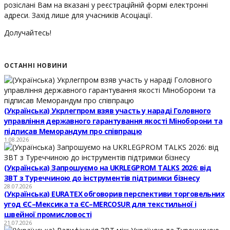
розіслані Вам на вказані у реєстраційній формі електронні
адреси. Захід лише для учасників Асоціації.
Долучайтесь!
ОСТАННІ НОВИНИ
(Українська) Укрлегпром взяв участь у нараді Головного
управління державного гарантування якості Міноборони та
підписав Меморандум про співпрацю
1.08.2026
(Українська) Запрошуємо на UKRLEGPROM TALKS 2026: від
ЗВТ з Туреччиною до інструментів підтримки бізнесу
28.07.2026
(Українська) EURATEX обговорив перспективи торговельних
угод ЄС–Мексика та ЄС–MERCOSUR для текстильної і
швейної промисловості
21.07.2026