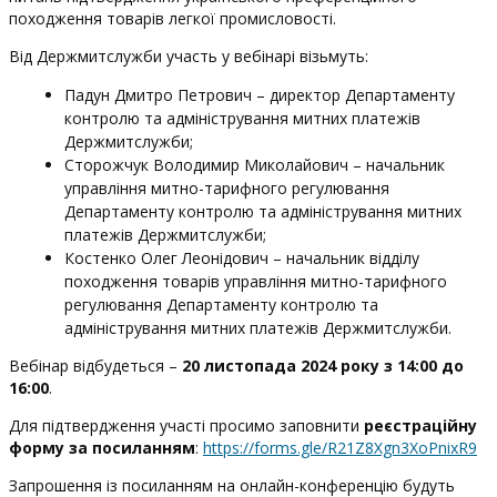
походження товарів легкої промисловості.
Від Держмитслужби участь у вебінарі візьмуть:
Падун Дмитро Петрович – директор Департаменту
контролю та адміністрування митних платежів
Держмитслужби;
Сторожчук Володимир Миколайович – начальник
управління митно-тарифного регулювання
Департаменту контролю та адміністрування митних
платежів Держмитслужби;
Костенко Олег Леонідович – начальник відділу
походження товарів управління митно-тарифного
регулювання Департаменту контролю та
адміністрування митних платежів Держмитслужби.
Вебінар відбудеться –
20 листопада
2024
року з 14:00 до
16:00
.
Для підтвердження участі просимо заповнити
реєстраційну
форму за посиланням
:
https://forms.gle/R21Z8Xgn3XoPnixR9
Запрошення із посиланням на онлайн-конференцію будуть