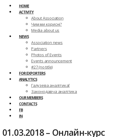
HOME
ACTIVITY
About Association
Чим ми корисні?
Media about us
NEWS
Association news
Partners
Photos of Events
Events announcement
#27 (no title)
FOR EXPORTERS
ANALYTICS
Галузева аналітика[
Законодавча аналітика
OUR MEMBERS
CONTACTS
FB
IN
01.03.2018 – Онлайн-курс