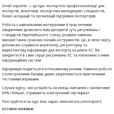
Smart exporter — це курс експортної професіоналізації для
експертів, аналітиків, експортних менеджерів і спеціалістів,
бізнес-асоціацій та організацій підтримки експортерів.
Робота з навчальними матеріалами й практичними
завданнями дозволить вам зрозуміти суть регулювань і
стандартів Європейського Союзу, розвине навички
використання сучасних онлайн-інструментів. Це, в свою чергу,
допоможе отримати аналітичну, регуляторну та
маркетингову інформацію для експорту на ринок ЄС. Ви
зануритеся в саме серце регулювань ЄС та пов’язаних з ними
інформаційних систем!
Інформація подається в інтенсивному режимі. Навички роботи
з електронними базами даних закріплюються практичними
тестовими вправами.
Слухачі курсу, чия успішність на кінець навчання становитиме
60% і більше, отримають електронний сертифікат.
Реєструйтеся на курс вже зараз: www.ed-era.com/export2
ОСТАННІ НОВИНИ