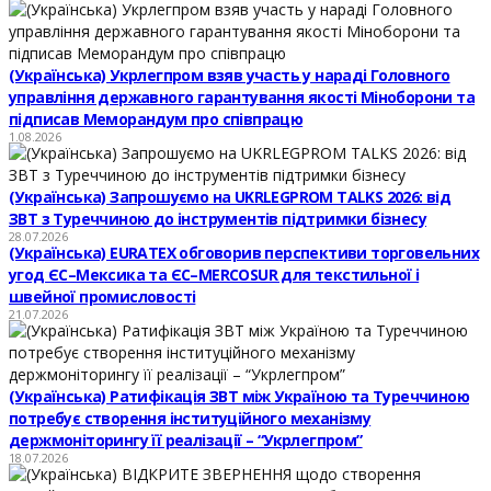
(Українська) Укрлегпром взяв участь у нараді Головного
управління державного гарантування якості Міноборони та
підписав Меморандум про співпрацю
1.08.2026
(Українська) Запрошуємо на UKRLEGPROM TALKS 2026: від
ЗВТ з Туреччиною до інструментів підтримки бізнесу
28.07.2026
(Українська) EURATEX обговорив перспективи торговельних
угод ЄС–Мексика та ЄС–MERCOSUR для текстильної і
швейної промисловості
21.07.2026
(Українська) Ратифікація ЗВТ між Україною та Туреччиною
потребує створення інституційного механізму
держмоніторингу її реалізації – “Укрлегпром”
18.07.2026