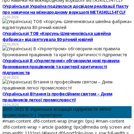
(Українська) Україна поділилася досвідом реалізації Пакту
про навички на міжнародному воркшопі METASKILLS4TCLF
25.06.2026
(Українська) ТОВ «Корсунь-Шевченківська швейна
фабрика» відсвяткувала 80-річний ювілей
22.06.2026
(Українська) В «Укрлегпромі» обговорили нові правила
бронювання працівників та критерії критичності
підприємств
19.06.2026
(Українська) Вітання із професійним святом – Днем
працівників легкої промисловості!
14.06.2026
2000–2025 © Українська асоціація підприємств легкої
промисловості | Укрлегпром
#main-content .dfd-content-wrap {margin: 0px;} #main-content
.dfd-content-wrap > article {padding: 0px;}@media only screen and
(min-width: 1101px) {#layout.dfd-portfolio-loop > .row.full-width >